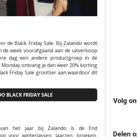
r de Black Friday Sale. Bij
Zalando
wordt
 In de week voorafgaand aan de uitverkoop
dere dag een andere productgroep in de
r
Monday
ontvang je dan weer 20% korting
ack Friday Sale
grootser aan waardoor dit
DO BLACK FRIDAY SALE
Volg on
van het jaar bij
Zalando
is de End
Delen o
oop voor winterjassen, laarzen, broeken,