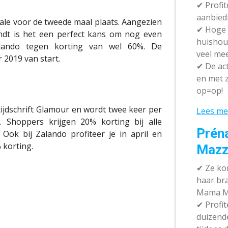
✔ P
rofi
aanbied
ale voor de tweede maal plaats. Aangezien
✔
Hoge k
ndt
is het een perfect kans om nog even
huishou
lando
tegen korting van wel 60%
. De
veel me
 2019 van start.
✔
De act
en met z
op=op!
 tijdschrift Glamour en wordt twee keer per
Lees me
. Shoppers krijgen 20% korting bij alle
Prén
ok bij Zalando profiteer je in april en
korting.
Mazz
✔
Ze kom
haar br
Mama M
✔
Profit
duizend