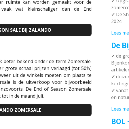
✔ Upgra
 er ruimte kan worden gemaakt voor de
zomerco
 vaak wat kleinschaliger dan de End
✔ De Sh
2024
ASON SALE BIJ ZALANDO
Lees me
De Bi
✔
de gro
ijk beter bekend onder de term Zomersale.
Bijenko
r grote schaal prijzen verlaagd (tot 50%)
artikele
 weer uit de winkels moeten om plaats te
✔
duizen
rsale is de uitverkoop voor bijvoorbeeld
korting
 enzovoorts. De End of
Season
Zomersale
✔
vanaf 
t tot in de maand
juli.
en natuu
Lees me
ALANDO ZOMERSALE
BOL 