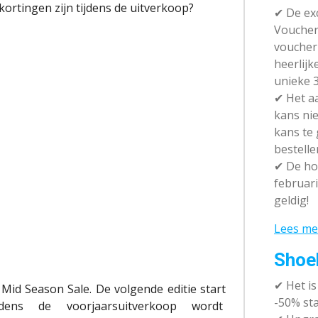
kortingen zijn tijdens de uitverkoop?
✔ De exc
Vouchera
voucher 
heerlijk
unieke 3
✔
Het aa
kans nie
kans te
bestelle
✔
De hot
februari
geldig!
Lees me
Shoe
✔
Het i
Mid
Season
Sale.
De volgende editie start
-50% sta
dens de voorjaarsuitverkoop
wordt