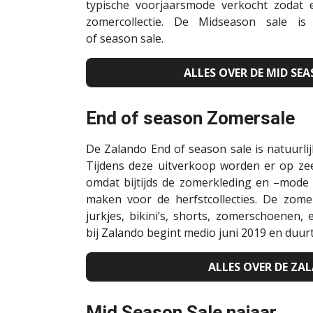
typische
voorjaarsmode verkocht zodat
zomercollectie. De
Midseason
sale is
of
season
sale.
ALLES OVER DE MID SE
End of
season
Zomersale
De
Zalando
End of
season
sale is natuurl
Tijdens deze uitverkoop worden er op zee
omdat bijtijds de zomerkleding en –mode
maken voor de herfstcollecties. De zome
jurkjes, bikini’s, shorts, zomerschoenen,
bij
Zalando
begint medio juni 2019 en duur
ALLES OVER DE Z
Mid
Season
Sale najaar