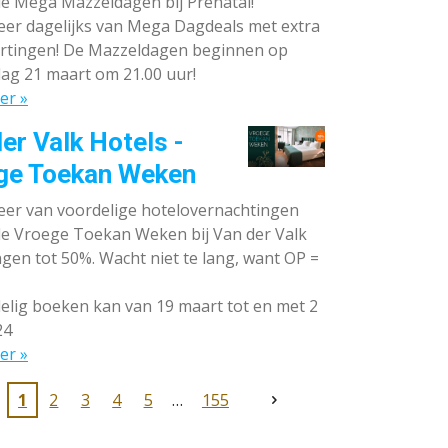
de Mega Mazzeldagen bij Prénatal!
eer dagelijks van Mega Dagdeals met extra
rtingen! De Mazzeldagen beginnen op
ag 21 maart om 21.00 uur!
er »
er Valk Hotels -
ge Toekan Weken
eer van voordelige hotelovernachtingen
 de Vroege Toekan Weken bij Van der Valk
gen tot 50%. Wacht niet te lang, want OP =
lig boeken kan van 19 maart tot en met 2
24
er »
1
2
3
4
5
155