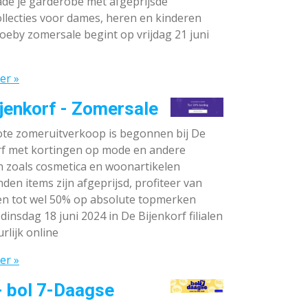
de je garderobe met afgeprijsde
llecties voor dames, heren en kinderen
oeby zomersale begint op vrijdag 21 juni
er »
jenkorf - Zomersale
te zomeruitverkoop is begonnen bij De
rf met kortingen op mode en andere
n zoals cosmetica en woonartikelen
den items zijn afgeprijsd, profiteer van
en tot wel 50% op absolute topmerken
dinsdag 18 juni 2024 in De Bijenkorf filialen
rlijk online
er »
- bol 7-Daagse