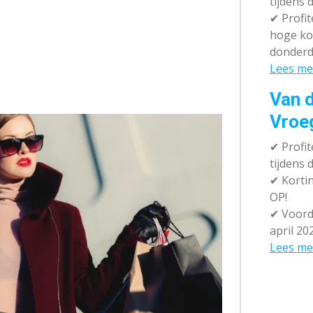
tijdens 
✔
Profit
hoge ko
donderd
Lees me
Van d
Vroe
✔
Profit
tijdens
✔
Kortin
OP!
✔
Voorde
april 20
Lees me