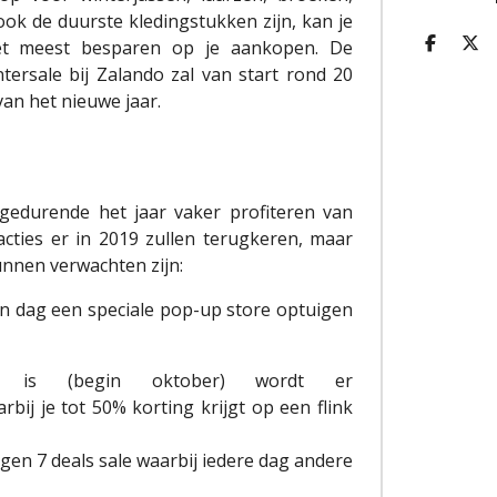
ook de duurste kledingstukken zijn, kan je
et meest besparen op je aankopen. De
D
D
E
E
tersale bij
Zalando
zal van start rond 20
L
E
an het nieuwe jaar.
E
L
N
gedurende het jaar vaker profiteren van
acties er in 2019 zullen terugkeren, maar
nnen verwachten zijn:
n dag een speciale pop-up store optuigen
 is (begin oktober) wordt er
bij je tot 50% korting krijgt op een flink
agen 7 deals sale waarbij iedere dag andere