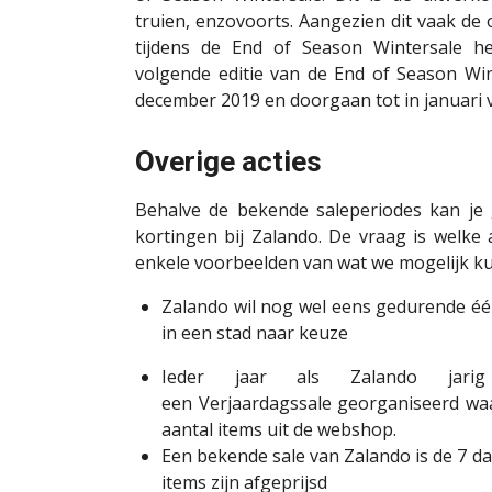
truien, enzovoorts. Aangezien dit vaak de 
tijdens de End of
Season
Wintersale h
volgende editie van de End of
Season
Win
december 2019 en doorgaan tot in januari v
Overige acties
Behalve de bekende
saleperiodes
kan je 
kortingen bij
Zalando
. De vraag is welke 
enkele voorbeelden van wat we mogelijk ku
Zalando
wil nog wel eens gedurende éé
in een stad naar keuze
Ieder jaar als
Zalando
jarig
een
Verjaardagssale
georganiseerd waar
aantal items uit de webshop.
Een bekende sale van
Zalando
is de 7 d
items zijn afgeprijsd