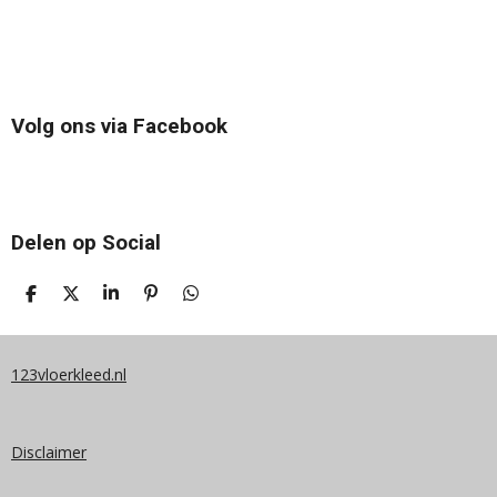
Volg ons via Facebook
Delen op Social
D
D
S
P
D
E
E
H
I
E
L
E
A
N
L
E
L
R
N
E
N
E
E
N
123vloerkleed.nl
N
Disclaimer