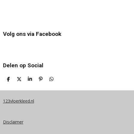
Volg ons via Facebook
Delen op Social
D
D
S
P
D
E
E
H
I
E
L
E
A
N
L
E
L
R
N
E
N
E
E
N
123vloerkleed.nl
N
Disclaimer