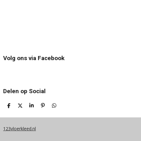
Volg ons via Facebook
Delen op Social
D
D
S
P
D
E
E
H
I
E
L
E
A
N
L
E
L
R
N
E
N
E
E
N
123vloerkleed.nl
N