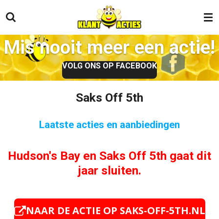
Ga
direct
naar
Mis nooit meer een actie!
de
hoofdinhoud
VOLG ONS OP FACEBOOK
Saks Off 5th
Laatste acties en aanbiedingen
Hudson's Bay en Saks Off 5th gaat dit
jaar sluiten.
NAAR DE ACTIE OP SAKS-OFF-5TH.NL