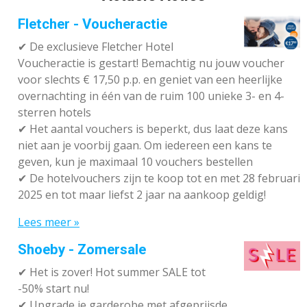
Fletcher - Voucheractie
✔ De exclusieve Fletcher Hotel
Voucheractie is gestart! Bemachtig nu jouw voucher
voor slechts € 17,50 p.p. en geniet van een heerlijke
overnachting in één van de ruim 100 unieke 3- en 4-
sterren hotels
✔
Het aantal vouchers is beperkt, dus laat deze kans
niet aan je voorbij gaan. Om iedereen een kans te
geven, kun je maximaal 10 vouchers bestellen
✔
De hotelvouchers zijn te koop tot en met 28 februari
2025 en tot maar liefst 2 jaar na aankoop geldig!
Lees meer »
Shoeby - Zomersale
✔
Het is zover! Hot summer SALE tot
-50% start nu!
✔ Upgrade je garderobe met afgeprijsde