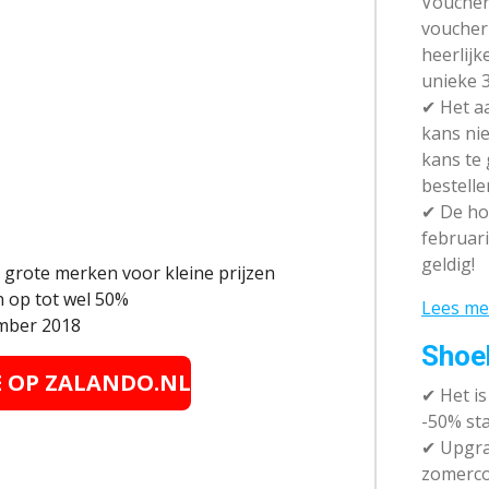
Vouchera
voucher 
heerlijk
unieke 3
✔
Het aa
kans nie
kans te
bestelle
✔
De hot
februari
geldig!
 grote merken voor kleine prijzen
 op tot wel 50%
Lees me
ember 2018
Shoe
E OP
ZALANDO.NL
✔
Het i
-50% sta
✔ Upgra
zomerco