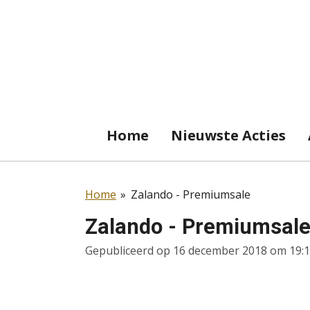
Ga
direct
naar
de
hoofdinhoud
Home
Nieuwste Acties
Home
»
Zalando - Premiumsale
Zalando - Premiumsal
Gepubliceerd op 16 december 2018 om 19: