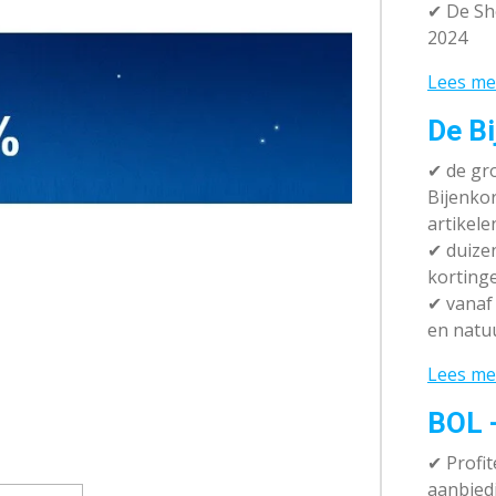
✔ De Sh
2024
Lees me
De Bi
✔
de gro
Bijenko
artikele
✔
duizen
korting
✔
vanaf 
en natuu
Lees me
BOL 
✔ P
rofi
aanbied