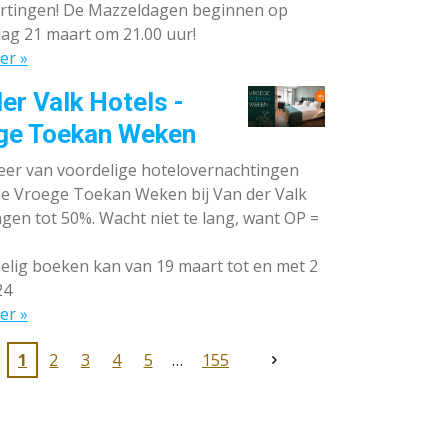
rtingen! De Mazzeldagen beginnen op
ag 21 maart om 21.00 uur!
er »
er Valk Hotels -
ge Toekan Weken
eer van voordelige hotelovernachtingen
 de Vroege Toekan Weken bij Van der Valk
gen tot 50%. Wacht niet te lang, want OP =
lig boeken kan van 19 maart tot en met 2
24
er »
1
2
3
4
5
155