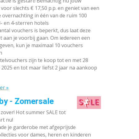
ctie is gestart! Bemachtig nu jouw
voor slechts € 17,50 p.p. en geniet van een
e overnachting in één van de ruim 100
- en 4-sterren hotels
ntal vouchers is beperkt, dus laat deze
t aan je voorbij gaan. Om iedereen een
 geven, kun je maximaal 10 vouchers
n
elvouchers zijn te koop tot en met 28
 2025 en tot maar liefst 2 jaar na aankoop
er »
by - Zomersale
s zover! Hot summer SALE tot
rt nu!
de je garderobe met afgeprijsde
llecties voor dames, heren en kinderen