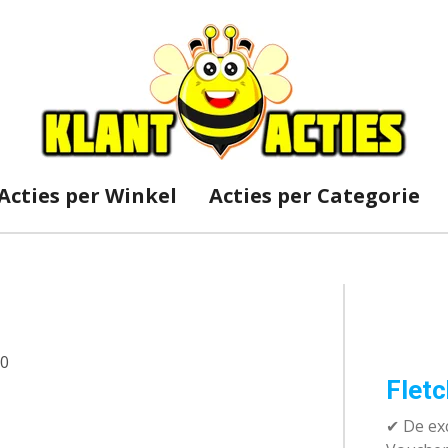
Acties per Winkel
Acties per Categorie
e
10
Fletc
✔ De exc