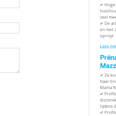
✔
Hoge k
huishou
veel me
✔
De act
en met z
op=op!
Lees me
Prén
Mazz
✔
Ze kom
haar br
Mama M
✔
Profit
duizend
tijdens 
✔
Profit