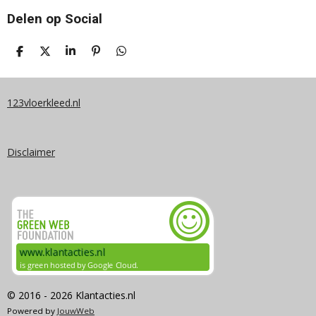
Delen op Social
D
D
S
P
D
E
E
H
I
E
L
E
A
N
L
E
L
R
N
E
N
E
E
N
123vloerkleed.nl
N
Disclaimer
© 2016 - 2026 Klantacties.nl
Powered by
JouwWeb