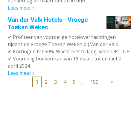
donderdag 21 maart om 21.00 uur!
Lees meer »
Van der Valk Hotels - Vroege
Toekan Weken
✔
Profiteer van voordelige hotelovernachtingen
tijdens de Vroege Toekan Weken bij Van der Valk
✔
Kortingen tot 50%. Wacht niet te lang, want OP = OP!
✔
Voordelig boeken kan van 19 maart tot en met 2
april 2024
Lees meer »
1
2
3
4
5
155