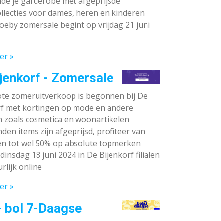
de je garderobe met afgeprijsde
llecties voor dames, heren en kinderen
oeby zomersale begint op vrijdag 21 juni
er »
jenkorf - Zomersale
te zomeruitverkoop is begonnen bij De
rf met kortingen op mode en andere
n zoals cosmetica en woonartikelen
den items zijn afgeprijsd, profiteer van
en tot wel 50% op absolute topmerken
dinsdag 18 juni 2024 in De Bijenkorf filialen
rlijk online
er »
- bol 7-Daagse