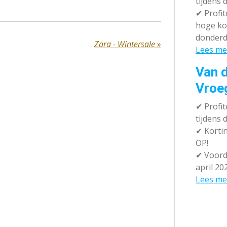
tijdens 
✔
Profit
hoge ko
donderd
Zara - Wintersale
»
Lees me
Van d
Vroe
✔
Profit
tijdens
✔
Kortin
OP!
✔
Voorde
april 20
Lees me