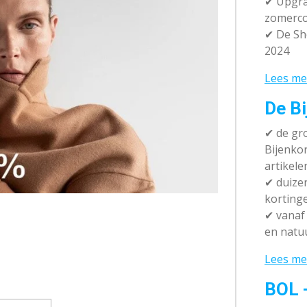
✔ Upgra
zomerco
✔ De Sh
2024
Lees me
De Bi
✔
de gro
Bijenko
artikele
✔
duizen
korting
✔
vanaf 
en natuu
Lees me
BOL 