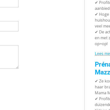
✔ P
rofi
aanbied
✔
Hoge k
huishou
veel me
✔
De act
en met z
op=op!
Lees me
Prén
Mazz
✔
Ze kom
haar br
Mama M
✔
Profit
duizend