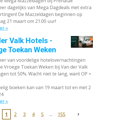
de Mega Mazzeldagen bij Prénatal!
eer dagelijks van Mega Dagdeals met extra
rtingen! De Mazzeldagen beginnen op
ag 21 maart om 21.00 uur!
er »
er Valk Hotels -
ge Toekan Weken
eer van voordelige hotelovernachtingen
 de Vroege Toekan Weken bij Van der Valk
gen tot 50%. Wacht niet te lang, want OP =
lig boeken kan van 19 maart tot en met 2
24
er »
1
2
3
4
5
155