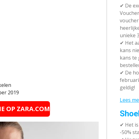
✔ De exc
Vouchera
voucher 
heerlijk
unieke 3
✔
Het aa
kans nie
kans te
bestelle
✔
De hot
februari
kelen
geldig!
ber 2019
Lees me
IE OP
ZARA.COM
Shoe
✔
Het i
-50% sta