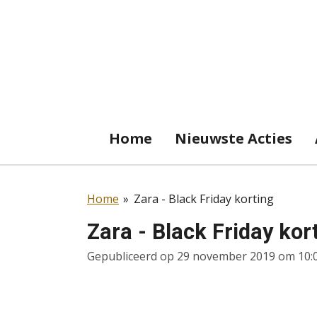
Ga
direct
naar
de
hoofdinhoud
Home
Nieuwste Acties
Home
»
Zara - Black Friday korting
Zara - Black Friday kor
Gepubliceerd op 29 november 2019 om 10: