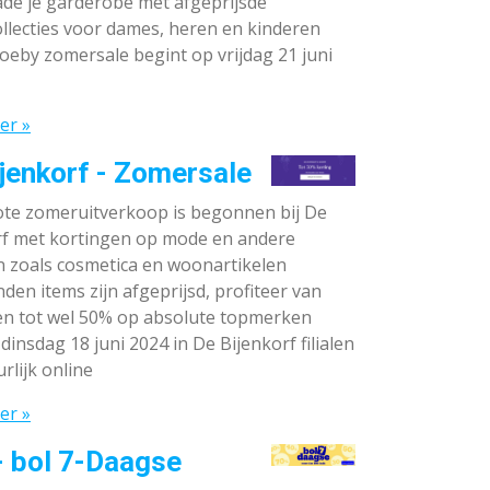
de je garderobe met afgeprijsde
llecties voor dames, heren en kinderen
oeby zomersale begint op vrijdag 21 juni
er »
jenkorf - Zomersale
te zomeruitverkoop is begonnen bij De
rf met kortingen op mode en andere
n zoals cosmetica en woonartikelen
den items zijn afgeprijsd, profiteer van
en tot wel 50% op absolute topmerken
dinsdag 18 juni 2024 in De Bijenkorf filialen
rlijk online
er »
- bol 7-Daagse