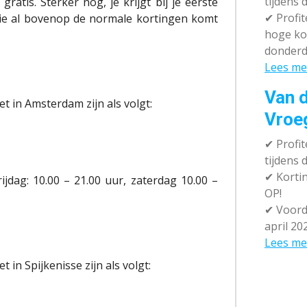
tijdens 
ratis. Sterker nog, je krijgt bij je eerste
✔
Profit
 die al bovenop de normale kortingen komt
hoge ko
donderd
Lees me
Van d
t in Amsterdam zijn als volgt:
Vroe
✔
Profit
tijdens
✔
Kortin
jdag: 10.00 – 21.00 uur, zaterdag 10.00 –
OP!
✔
Voorde
april 20
Lees me
 in Spijkenisse zijn als volgt: