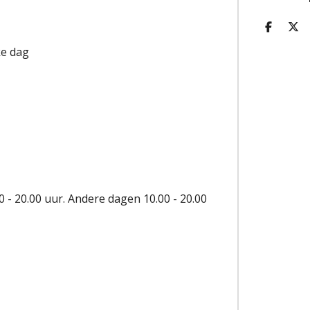
D
D
E
E
ke dag
L
E
E
L
N
 - 20.00 uur. Andere dagen 10.00 - 20.00