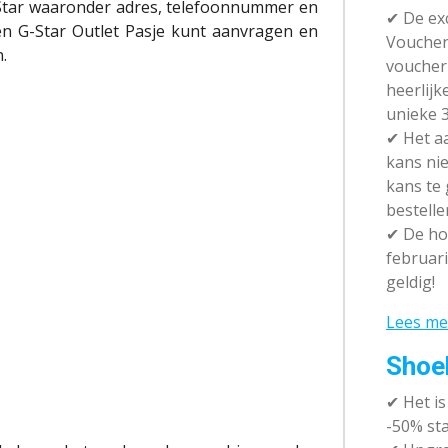
G-Star waaronder adres, telefoonnummer en
✔ De exc
en G-Star Outlet Pasje kunt aanvragen en
Vouchera
.
voucher 
heerlijk
unieke 3
✔
Het aa
kans nie
kans te
bestelle
✔
De hot
februari
geldig!
Lees me
Shoe
✔
Het i
-50% sta