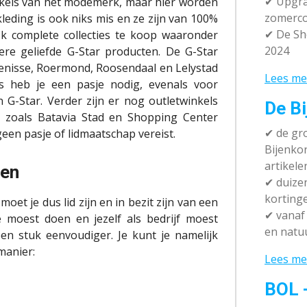
✔ Upgra
inkels van het modemerk, maar hier worden
zomerco
kleding is ook niks mis en ze zijn van 100%
✔ De Sh
 ook complete collecties te koop waaronder
2024
dere geliefde G-Star producten. De G-Star
jkenisse, Roermond, Roosendaal en Lelystad
Lees me
ts heb je een pasje nodig, evenals voor
n G-Star. Verder zijn er nog outletwinkels
De Bi
s zoals Batavia Stad en Shopping Center
✔
de gro
een pasje of lidmaatschap vereist.
Bijenko
artikele
gen
✔
duizen
korting
et je dus lid zijn en in bezit zijn van een
✔
vanaf 
e moest doen en jezelf als bedrijf moest
en natuu
een stuk eenvoudiger. Je kunt je namelijk
manier:
Lees me
BOL 