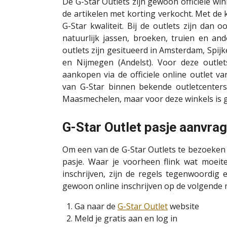
De G-Star Outlets zijn gewoon officiële w
de artikelen met korting verkocht. Met de 
G-Star kwaliteit. Bij de outlets zijn dan
natuurlijk jassen, broeken, truien en an
outlets zijn gesitueerd in Amsterdam, Spi
en Nijmegen (Andelst). Voor deze outle
aankopen via de officiele online outlet va
van G-Star binnen bekende outletcenter
Maasmechelen, maar voor deze winkels is g
G-Star Outlet pasje aanvra
Om een van de G-Star Outlets te bezoeken mo
pasje. Waar je voorheen flink wat moeit
inschrijven, zijn de regels tegenwoordig 
gewoon online inschrijven op de volgende 
Ga naar de
G-Star Outlet
website
Meld je gratis aan en log in