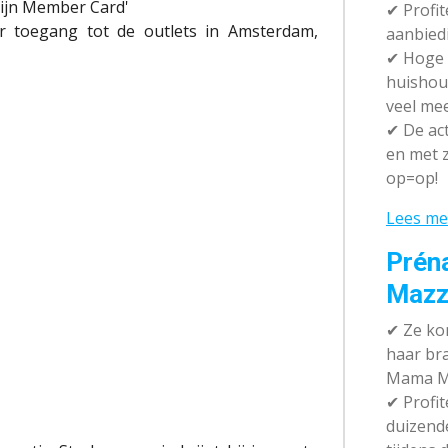
Mijn Member Card'
✔ P
rofi
r toegang tot de outlets in Amsterdam,
aanbied
✔
Hoge k
huishou
veel me
✔
De act
en met z
op=op!
Lees me
Prén
Mazz
✔
Ze kom
haar br
Mama M
✔
Profit
duizend