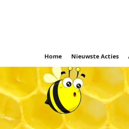
Ga
direct
naar
de
hoofdinhoud
Home
Nieuwste Acties