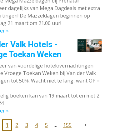
de Mega Mazzeldagen bij Prénatal!
eer dagelijks van Mega Dagdeals met extra
rtingen! De Mazzeldagen beginnen op
ag 21 maart om 21.00 uur!
er »
er Valk Hotels -
ge Toekan Weken
eer van voordelige hotelovernachtingen
 de Vroege Toekan Weken bij Van der Valk
gen tot 50%. Wacht niet te lang, want OP =
lig boeken kan van 19 maart tot en met 2
24
er »
1
2
3
4
5
155