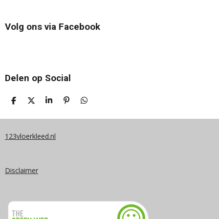
Volg ons via Facebook
Delen op Social
D
D
S
P
D
E
E
H
I
E
L
E
A
N
L
E
L
R
N
E
N
E
E
N
123vloerkleed.nl
N
Disclaimer