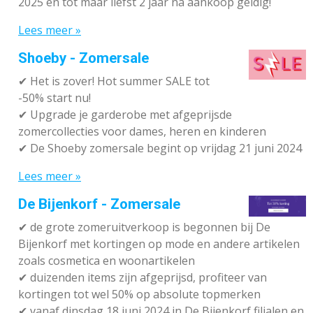
2025 en tot maar liefst 2 jaar na aankoop geldig!
Lees meer »
Shoeby - Zomersale
✔
Het is zover! Hot summer SALE tot
-50% start nu!
✔ Upgrade je garderobe met afgeprijsde
zomercollecties voor dames, heren en kinderen
✔ De Shoeby zomersale begint op vrijdag 21 juni 2024
Lees meer »
De Bijenkorf - Zomersale
✔
de grote zomeruitverkoop is begonnen bij De
Bijenkorf met kortingen op mode en andere artikelen
zoals cosmetica en woonartikelen
✔
duizenden items zijn afgeprijsd, profiteer van
kortingen tot wel 50% op absolute topmerken
✔
vanaf dinsdag 18 juni 2024 in De Bijenkorf filialen en