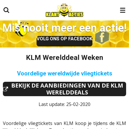
Ga
direct
naar
Mis nooit meer een actie!
de
hoofdinhoud
VOLG ONS OP FACEBOOK
KLM Werelddeal Weken
Voordelige wereldwijde vliegtickets
BEKIJK DE AANBIEDINGEN VAN DE KLM
WERELDDEALS
Last update: 25-02-2020
Voordelige vliegtickets van KLM koop je tijdens de KLM