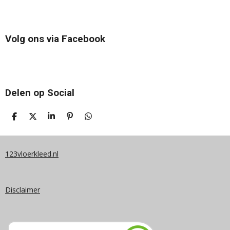
Volg ons via Facebook
Delen op Social
D
D
S
P
D
E
E
H
I
E
L
E
A
N
L
E
L
R
N
E
N
E
E
N
123vloerkleed.nl
N
Disclaimer