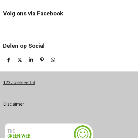
Volg ons via Facebook
Delen op Social
D
D
S
P
D
E
E
H
I
E
L
E
A
N
L
E
L
R
N
E
N
E
E
N
123vloerkleed.nl
N
Disclaimer