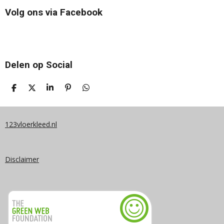
Volg ons via Facebook
Delen op Social
D
D
S
P
D
E
E
H
I
E
L
E
A
N
L
E
L
R
N
E
N
E
E
N
123vloerkleed.nl
N
Disclaimer