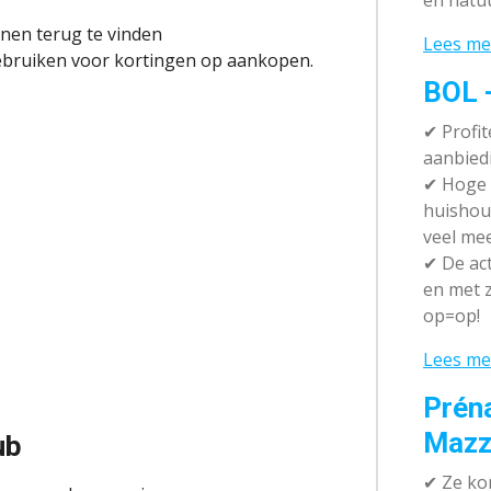
en natuu
nnen terug te vinden
Lees me
gebruiken voor kortingen op aankopen.
BOL 
✔ P
rofi
aanbied
✔
Hoge k
huishou
veel me
✔
De act
en met z
op=op!
Lees me
Prén
Mazz
ub
✔
Ze kom