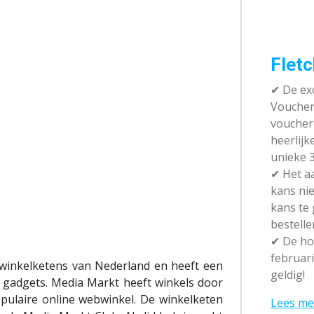
Fletc
✔ De exc
Vouchera
voucher 
heerlijk
unieke 3
✔
Het aa
kans nie
kans te
bestelle
✔
De hot
februari
 winkelketens van Nederland en heeft een
geldig!
n gadgets. Media Markt heeft winkels door
pulaire online webwinkel. De winkelketen
Lees me