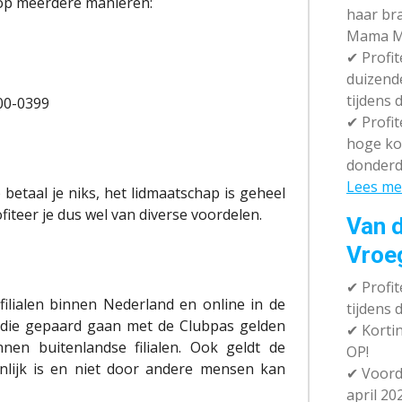
op meerdere manieren:
haar br
Mama M
✔
Profit
duizend
tijdens 
00-0399
✔
Profit
hoge ko
donderd
Lees me
betaal je niks, het lidmaatschap is geheel
fiteer je dus wel van diverse voordelen.
Van d
Vroe
✔
Profit
filialen binnen Nederland en online in de
tijdens
die gepaard gaan met de Clubpas gelden
✔
Kortin
nen buitenlandse filialen. Ook geldt de
OP!
nlijk is en niet door andere mensen kan
✔
Voorde
april 20