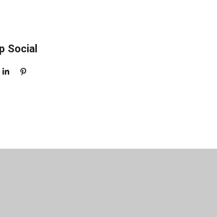
p Social
S
P
H
I
A
N
R
N
E
E
N