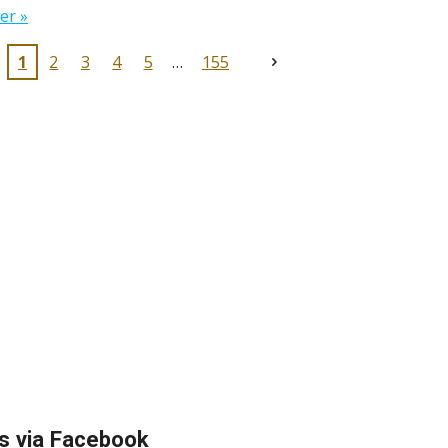
er »
1
2
3
4
5
155
s via Facebook