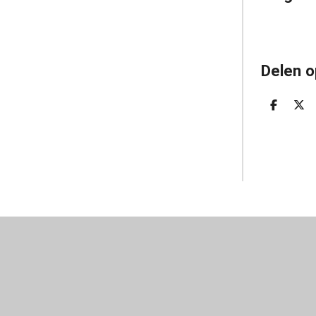
Delen o
D
D
E
E
L
E
E
L
N