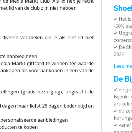
 de Media Markt Club. Als lid heb je recht
Shoe
et lid van de club zijn niet hebben.
✔
Het i
-50% sta
✔ Upgra
iverse voordelen die je als niet lid niet
zomerco
✔ De Sh
2024
este aanbiedingen
edia Markt giftcard te winnen ter waarde
Lees me
e aankopen als voor aankopen in een van de
De Bi
✔
de gro
tellingen (gratis bezorging), ongeacht de
Bijenko
artikele
14 dagen maar liefst 28 dagen bedenktijd en
✔
duizen
korting
epersonaliseerde aanbiedingen
✔
vanaf 
producten te kopen