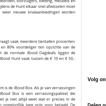
ebrillen, stofzuigers, kleding, meubels en
jdens de Hunt elkaar snel afwisselen moet
r weer nieuwe knalaanbiedingen worden
draagt vaak meerdere tientallen procenten.
 en 80% voordeliger ten opzichte van de
met de normale iBood Dagdeals liggen de
e iBood Hunt vaak tussen de € 10 en € 50,-
Volg on
t is de iBood Box. Als je van verrassingen
 iBood Box is een verrassingspakket die
je niet altijd weet wat er precies in de
Delen o
n ongelooflijk lage prijs voor betaald. De