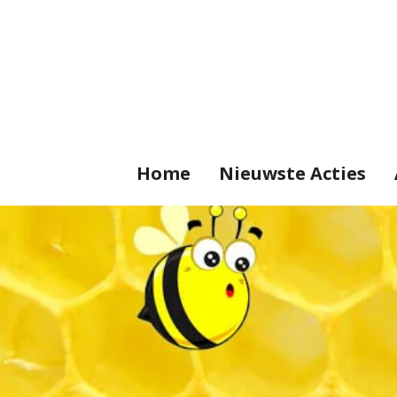
Ga
direct
naar
de
hoofdinhoud
Home
Nieuwste Acties