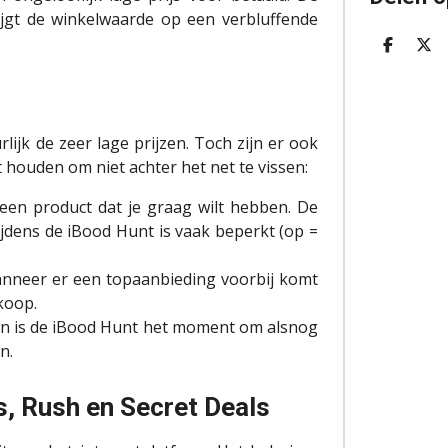
jgt de winkelwaarde op een verbluffende
D
D
E
E
L
E
E
L
N
lijk de zeer lage prijzen. Toch zijn er ook
houden om niet achter het net te vissen:
een product dat je graag wilt hebben. De
jdens de iBood Hunt is vaak beperkt (op =
 Wanneer er een topaanbieding voorbij komt
koop.
an is de iBood Hunt het moment om alsnog
n.
s, Rush en Secret Deals