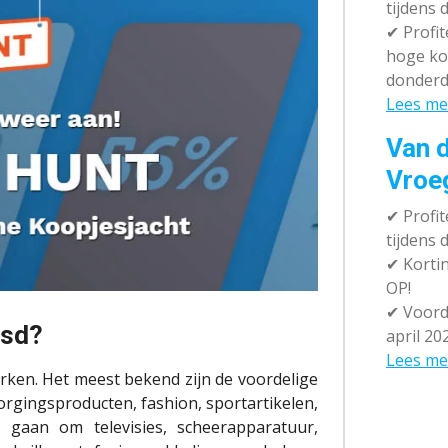
tijdens 
✔
Profit
hoge ko
donderd
Lees me
Van d
Vroe
✔
Profit
tijdens
✔
Kortin
OP!
✔
Voorde
jsd?
april 20
Lees me
rken. Het meest bekend zijn de voordelige
orgingsproducten, fashion, sportartikelen,
 gaan om televisies, scheerapparatuur,