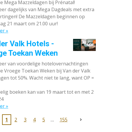
de Mega Mazzeldagen bij Prénatal!
eer dagelijks van Mega Dagdeals met extra
rtingen! De Mazzeldagen beginnen op
ag 21 maart om 21.00 uur!
er »
er Valk Hotels -
ge Toekan Weken
eer van voordelige hotelovernachtingen
 de Vroege Toekan Weken bij Van der Valk
gen tot 50%. Wacht niet te lang, want OP =
lig boeken kan van 19 maart tot en met 2
24
er »
1
2
3
4
5
155