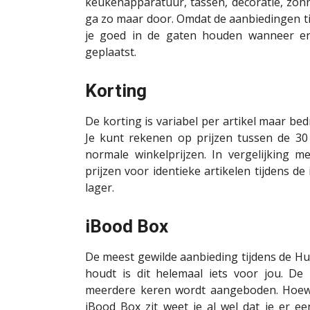
keukenapparatuur, tassen, decoratie, zonn
ga zo maar door. Omdat de aanbiedingen ti
je goed in de gaten houden wanneer e
geplaatst.
Korting
De korting is variabel per artikel maar be
Je kunt rekenen op prijzen tussen de 30
normale winkelprijzen. In vergelijking 
prijzen voor identieke artikelen tijdens d
lager.
iBood Box
De meest gewilde aanbieding tijdens de Hun
houdt is dit helemaal iets voor jou. De
meerdere keren wordt aangeboden. Hoewel 
iBood Box zit weet je al wel dat je er ee