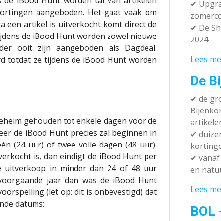
ns de iBood Hunt worden tal van artikelen
✔ Upgra
kortingen aangeboden. Het gaat vaak om
zomerco
 een artikel is uitverkocht komt direct de
✔ De Sh
Tijdens de iBood Hunt worden zowel nieuwe
2024
rder ooit zijn aangeboden als Dagdeal.
Lees me
d totdat ze tijdens de iBood Hunt worden
De Bi
✔
de gro
Bijenko
eheim gehouden tot enkele dagen voor de
artikele
neer de iBood Hunt precies zal beginnen in
✔
duizen
én (24 uur) of twee volle dagen (48 uur).
korting
tverkocht is, dan eindigt de iBood Hunt per
✔
vanaf 
de uitverkoop in minder dan 24 of 48 uur
en natuu
t voorgaande jaar dan was de iBood Hunt
Lees me
voorspelling (let op: dit is onbevestigd) dat
ende datums:
BOL 