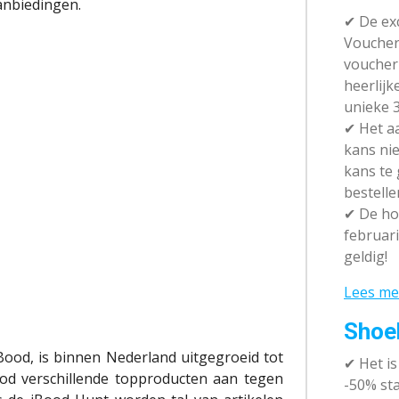
aanbiedingen.
✔ De exc
Vouchera
voucher 
heerlijk
unieke 3
✔
Het aa
kans nie
kans te
bestelle
✔
De hot
februari
geldig!
Lees me
Shoe
 iBood, is binnen Nederland uitgegroeid tot
✔
Het i
od verschillende topproducten aan tegen
-50% sta