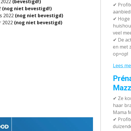
i 2022
(bevestigd!)
✔ P
rofi
2
(nog niet bevestigd!)
aanbied
s 2022
(nog niet bevestigd)
✔
Hoge k
r 2022
(nog niet bevestigd)
huishou
veel me
✔
De act
en met z
op=op!
Lees me
Prén
Mazz
✔
Ze kom
haar br
Mama M
✔
Profit
duizend