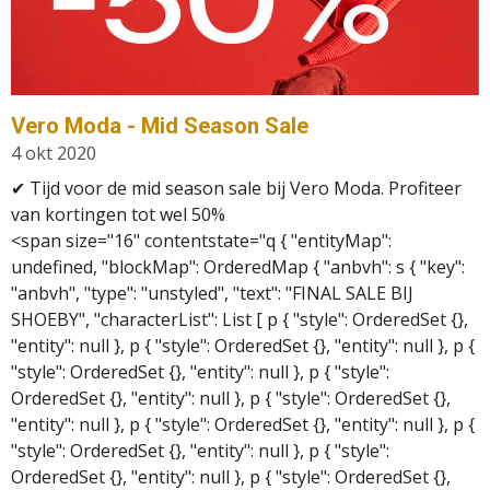
Vero Moda - Mid Season Sale
4 okt 2020
✔
Tijd voor de mid season sale bij Vero Moda. Profiteer
van kortingen tot wel 50%
<span size="16" contentstate="q { "entityMap":
undefined, "blockMap": OrderedMap { "anbvh": s { "key":
"anbvh", "type": "unstyled", "text": "FINAL SALE BIJ
SHOEBY", "characterList": List [ p { "style": OrderedSet {},
"entity": null }, p { "style": OrderedSet {}, "entity": null }, p {
"style": OrderedSet {}, "entity": null }, p { "style":
OrderedSet {}, "entity": null }, p { "style": OrderedSet {},
"entity": null }, p { "style": OrderedSet {}, "entity": null }, p {
"style": OrderedSet {}, "entity": null }, p { "style":
OrderedSet {}, "entity": null }, p { "style": OrderedSet {},