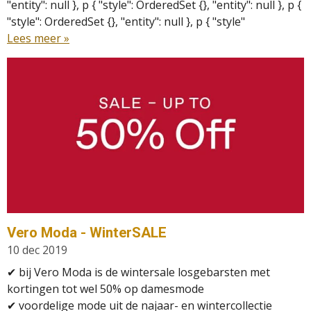
"entity": null }, p { "style": OrderedSet {}, "entity": null }, p {
"style": OrderedSet {}, "entity": null }, p { "style"
Lees meer »
Vero Moda - WinterSALE
10 dec 2019
✔
bij Vero Moda is de wintersale losgebarsten met
kortingen tot wel 50% op damesmode
✔
voordelige mode uit de najaar- en winter
collectie