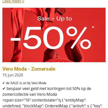
Lees meer »
Vero Moda - Zomersale
15 jun 2020
✔
de SALE is on bij Vero Moda
✔
bespaar veel geld met kortingen tot 50% op de
zomercollectie van Vero Moda
<span size="16" contentstate="q { "entityMap":
undefined, "blockMap": OrderedMap { "anbvh": s { "key":