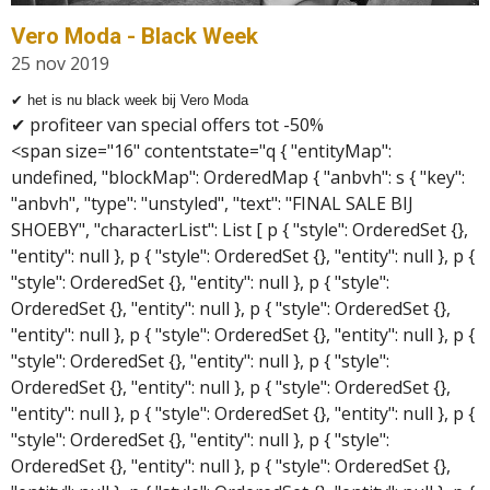
Vero Moda - Black Week
25 nov 2019
✔ het is nu black week bij Vero Moda
✔
profiteer van special offers tot -50%
<span size="16" contentstate="q { "entityMap":
undefined, "blockMap": OrderedMap { "anbvh": s { "key":
"anbvh", "type": "unstyled", "text": "FINAL SALE BIJ
SHOEBY", "characterList": List [ p { "style": OrderedSet {},
"entity": null }, p { "style": OrderedSet {}, "entity": null }, p {
"style": OrderedSet {}, "entity": null }, p { "style":
OrderedSet {}, "entity": null }, p { "style": OrderedSet {},
"entity": null }, p { "style": OrderedSet {}, "entity": null }, p {
"style": OrderedSet {}, "entity": null }, p { "style":
OrderedSet {}, "entity": null }, p { "style": OrderedSet {},
"entity": null }, p { "style": OrderedSet {}, "entity": null }, p {
"style": OrderedSet {}, "entity": null }, p { "style":
OrderedSet {}, "entity": null }, p { "style": OrderedSet {},