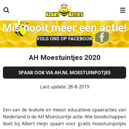
Ga
direct
naar
Mis nooit meer een actie!
de
hoofdinhoud
VOLG ONS OP FACEBOOK
AH Moestuintjes 2020
SPAAR OOK VIA AH.NL MOESTUINPOTJES
Last update: 28-8-2019
Een van de leukste en meest educatieve spaaracties van
Nederland is de AH Moestuintje actie. Wie boodschappen
doet bij Albert Heijn spaart voor gratis moestuinpotjes