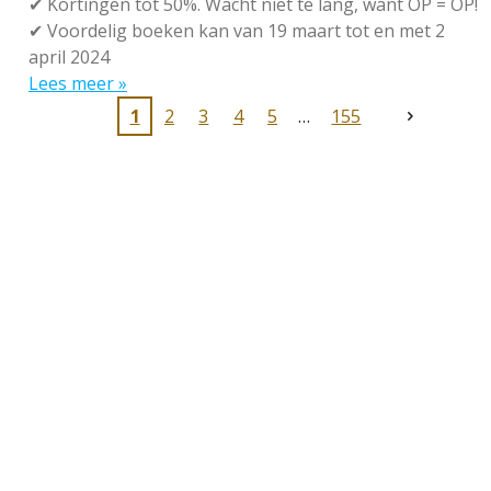
✔
Kortingen tot 50%. Wacht niet te lang, want OP = OP!
✔
Voordelig boeken kan van 19 maart tot en met 2
april 2024
Lees meer »
1
2
3
4
5
155