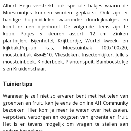
Albert Heijn verstrekt ook speciale bakjes waarin de
Moestuintjes kunnen worden geplaatst. Ook zijn er
handige hulpmiddelen waaronder doorkijkbakjes en
komt er een bijenhotel. De volgende items zijn te
koop:
Potjes 5 kleuren assorti 12 cm,
Zinken
plantpijlen,
Bijenhotel,
Krijtbordje,
Wortel kweek- en
kijkbak,
Pop-up kas,
Moestuinbak 100x100x20,
m
oestuinbak 45x4510,
Vliesdeken,
Insectenkijker,
Jelle's
moestuinboek,
Kinderboek,
Plantenspuit,
Bamboestokje
s en
Kruidenschaar.
Tuiniertips
Wanneer je zelf niet zo ervaren bent met het telen van
groenten en fruit, kan je eens de online AH Community
bezoeken. Hier kom je meer te weten over het zaaien,
verpotten, verzorgen en oogsten van groente en fruit.
Het is er tevens mogelijk om vragen te stellen aan
andere bezoekers.