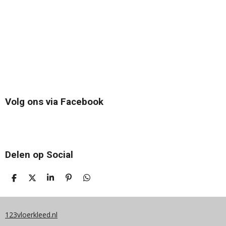
Volg ons via Facebook
Delen op Social
D
D
S
P
D
E
E
H
I
E
L
E
A
N
L
E
L
R
N
E
N
E
E
N
123vloerkleed.nl
N