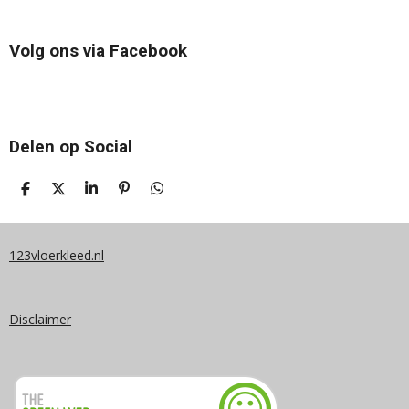
Volg ons via Facebook
Delen op Social
D
D
S
P
D
E
E
H
I
E
L
E
A
N
L
E
L
R
N
E
N
E
E
N
123vloerkleed.nl
N
Disclaimer