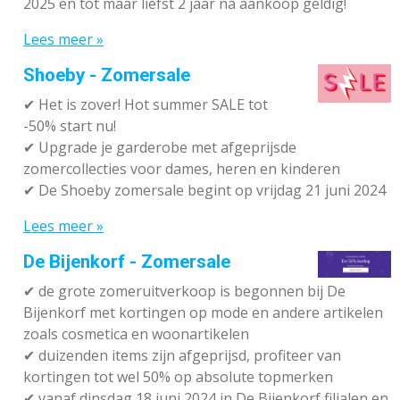
2025 en tot maar liefst 2 jaar na aankoop geldig!
Lees meer »
Shoeby - Zomersale
✔
Het is zover! Hot summer SALE tot
-50% start nu!
✔ Upgrade je garderobe met afgeprijsde
zomercollecties voor dames, heren en kinderen
✔ De Shoeby zomersale begint op vrijdag 21 juni 2024
Lees meer »
De Bijenkorf - Zomersale
✔
de grote zomeruitverkoop is begonnen bij De
Bijenkorf met kortingen op mode en andere artikelen
zoals cosmetica en woonartikelen
✔
duizenden items zijn afgeprijsd, profiteer van
kortingen tot wel 50% op absolute topmerken
✔
vanaf dinsdag 18 juni 2024 in De Bijenkorf filialen en