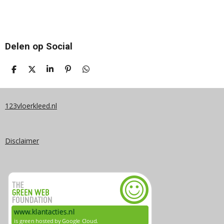
Delen op Social
D
D
S
P
D
E
E
H
I
E
L
E
A
N
L
E
L
R
N
E
N
E
E
N
123vloerkleed.nl
N
Disclaimer