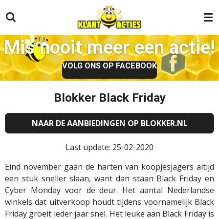
Ga
direct
naar
Mis nooit meer een actie!
de
hoofdinhoud
VOLG ONS OP FACEBOOK
Blokker Black Friday
NAAR DE AANBIEDINGEN OP BLOKKER.NL
Last update: 25-02-2020
Eind november gaan de harten van koopjesjagers altijd
een stuk sneller slaan, want dan staan Black Friday en
Cyber Monday voor de deur. Het aantal Nederlandse
winkels dat uitverkoop houdt tijdens voornamelijk Black
Friday groeit ieder jaar snel. Het leuke aan Black Friday is