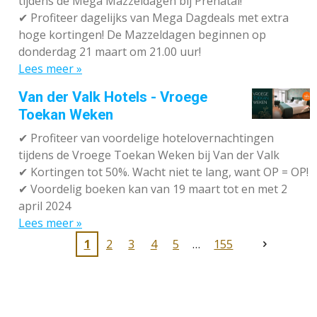
tijdens de Mega Mazzeldagen bij Prénatal!
✔
Profiteer dagelijks van Mega Dagdeals met extra
hoge kortingen! De Mazzeldagen beginnen op
donderdag 21 maart om 21.00 uur!
Lees meer »
Van der Valk Hotels - Vroege
Toekan Weken
✔
Profiteer van voordelige hotelovernachtingen
tijdens de Vroege Toekan Weken bij Van der Valk
✔
Kortingen tot 50%. Wacht niet te lang, want OP = OP!
✔
Voordelig boeken kan van 19 maart tot en met 2
april 2024
Lees meer »
1
2
3
4
5
155