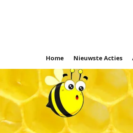
Ga
direct
naar
de
hoofdinhoud
Home
Nieuwste Acties