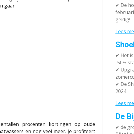
✔
De hot
en gaan.
februari
geldig!
Lees me
Shoe
✔
Het i
-50% sta
✔ Upgra
zomerco
✔ De Sh
2024
Lees me
De Bi
tientallen procenten kortingen op oude
✔
de gro
vaatwassers en nog veel meer. Je profiteert