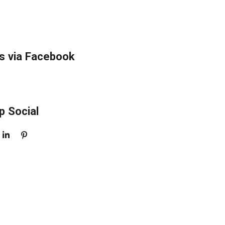
s via Facebook
p Social
S
P
H
I
A
N
R
N
E
E
N