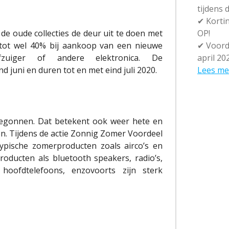
tijdens
✔
Kortin
de oude collecties de deur uit te doen met
OP!
n tot wel 40% bij aankoop van een nieuwe
✔
Voorde
tofzuiger of andere elektronica. De
april 20
 juni en duren tot en met eind juli 2020.
Lees me
 begonnen. Dat betekent ook weer hete en
den. Tijdens de actie Zonnig Zomer Voordeel
 typische zomerproducten zoals airco’s en
oducten als bluetooth speakers, radio’s,
, hoofdtelefoons, enzovoorts zijn sterk