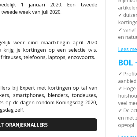
Bijenko
edelijk 1 januari 2020. Een tweede
artikele
tweede week van juli 2020.
✔
duizen
korting
✔
vanaf 
en natuu
elijk weer eind maart/begin april 2020
Lees me
e krijg je kortingen op een selectie tv's,
friteuses, telefoons, laptops, enzovoorts.
BOL 
✔ P
rofi
aanbied
lers bij Expert met kortingen op tal van
✔
Hoge k
akers, smartphones, blenders, tondeuses,
huishou
aats op de dagen rondom Koningsdag 2020,
veel me
gsdag zelf.
✔
De act
en met z
ERT ORANJEKNALLERS
op=op!