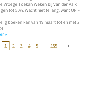
 de Vroege Toekan Weken bij Van der Valk
gen tot 50%. Wacht niet te lang, want OP =
lig boeken kan van 19 maart tot en met 2
24
er »
1
2
3
4
5
155