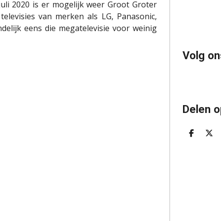
uli 2020 is er mogelijk weer Groot Groter
elevisies van merken als LG, Panasonic,
delijk eens die megatelevisie voor weinig
Volg on
Delen o
D
D
E
E
L
E
E
L
N