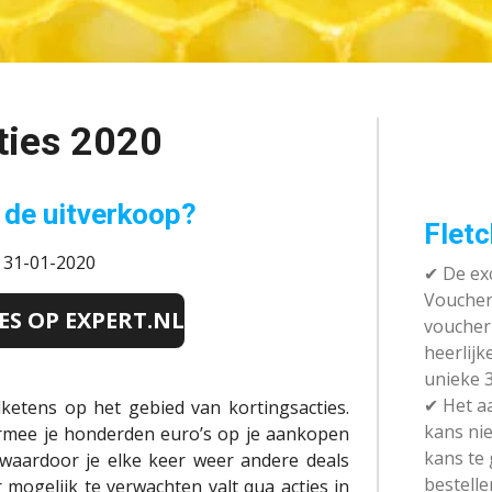
ties 2020
 de uitverkoop?
Fletc
: 31-01-2020
✔ De exc
Vouchera
IES OP EXPERT.NL
voucher 
heerlijk
unieke 3
✔
Het aa
lketens op het gebied van kortingsacties.
kans nie
aarmee je honderden euro’s op je aankopen
kans te
s waardoor je elke keer weer andere deals
bestelle
mogelijk te verwachten valt qua acties in