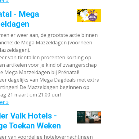
er »
atal - Mega
eldagen
en er weer aan, de grootste actie binnen
anche: de Mega Mazzeldagen (voorheen
azzeldagen).
eer van tientallen procenten korting op
en artikelen voor je kind of zwangerschap
de Mega Mazzeldagen bij Prénatal!
eer dagelijks van Mega Dagdeals met extra
rtingen! De Mazzeldagen beginnen op
ag 21 maart om 21.00 uur!
er »
er Valk Hotels -
ge Toekan Weken
eer van voordelige hotelovernachtingen