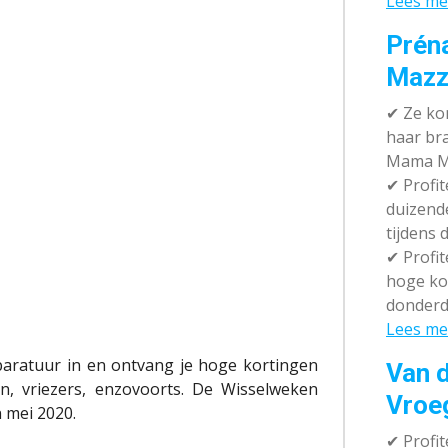
Lees me
Prén
Mazz
✔
Ze kom
haar br
Mama M
✔
Profit
duizend
tijdens 
✔
Profit
hoge ko
donderd
Lees me
paratuur in en ontvang je hoge kortingen
Van d
en, vriezers, enzovoorts. De Wisselweken
Vroe
 mei 2020.
✔
Profit