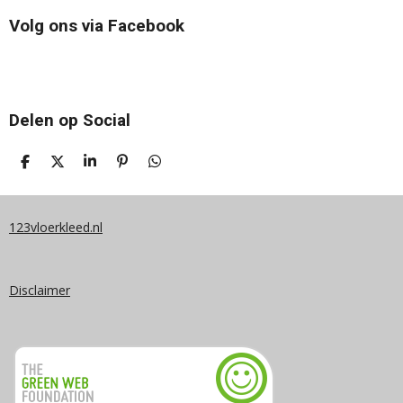
Volg ons via Facebook
Delen op Social
D
D
S
P
D
E
E
H
I
E
L
E
A
N
L
E
L
R
N
E
N
E
E
N
123vloerkleed.nl
N
Disclaimer