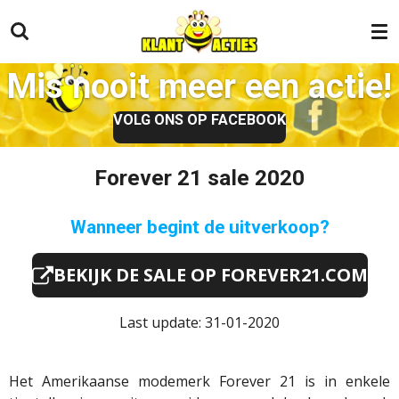
Ga
direct
naar
Mis nooit meer een actie!
de
hoofdinhoud
VOLG ONS OP FACEBOOK
Forever 21 sale 2020
Wanneer begint de uitverkoop?
BEKIJK DE SALE OP FOREVER21.COM
Last update: 31-01-2020
Het Amerikaanse modemerk
Forever
21 is in enkele