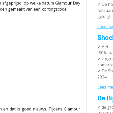
is afgeprijsd, op welke datum Glamour Day
✔
De hot
rden gemaakt van een kortingscode.
februari
geldig!
Lees me
Shoe
✔
Het i
-50% sta
✔ Upgra
zomerco
✔ De Sh
2024
Lees me
De Bi
✔
de gro
n en dat is goed nieuws. Tijdens Glamour