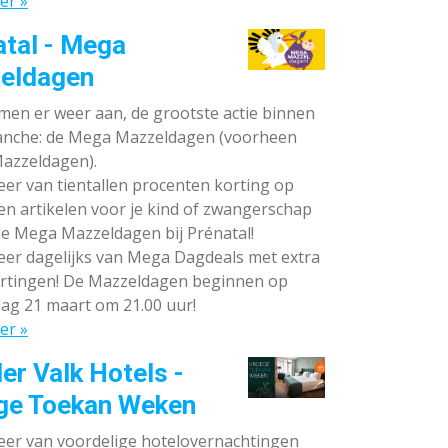
er »
atal - Mega
eldagen
en er weer aan, de grootste actie binnen
anche: de Mega Mazzeldagen (voorheen
azzeldagen).
eer van tientallen procenten korting op
en artikelen voor je kind of zwangerschap
de Mega Mazzeldagen bij Prénatal!
eer dagelijks van Mega Dagdeals met extra
rtingen! De Mazzeldagen beginnen op
ag 21 maart om 21.00 uur!
er »
er Valk Hotels -
ge Toekan Weken
eer van voordelige hotelovernachtingen