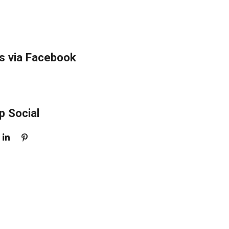
s via Facebook
p Social
S
P
H
I
A
N
R
N
E
E
N