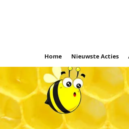
Ga
direct
naar
de
hoofdinhoud
Home
Nieuwste Acties