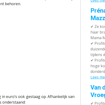
Lees me
ent behoren.
Prén
Mazz
✔
Ze kom
haar br
Mama M
✔
Profit
duizend
tijdens 
✔
Profit
hoge ko
donderd
Lees me
Van d
Vroe
 in euro’s ook gestaag op. Afhankelijk van
als onderstaand:
✔
Profit