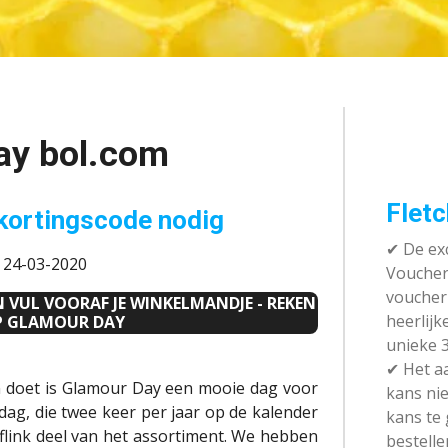
ay bol.com
Fletc
 kortingscode nodig
✔ De exc
: 24-03-2020
Vouchera
voucher 
EN VUL VOORAF JE WINKELMANDJE - REKEN
heerlijk
OP GLAMOUR DAY
unieke 3
✔
Het aa
en doet is Glamour Day een mooie dag voor
kans nie
ag, die twee keer per jaar op de kalender
kans te
n flink deel van het assortiment. We hebben
bestelle