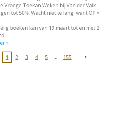
 de Vroege Toekan Weken bij Van der Valk
gen tot 50%. Wacht niet te lang, want OP =
lig boeken kan van 19 maart tot en met 2
24
er »
1
2
3
4
5
155