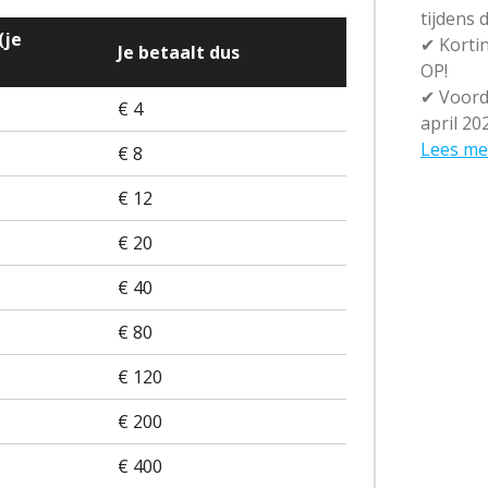
tijdens
(je
✔
Kortin
Je betaalt dus
OP!
✔
Voorde
€ 4
april 20
Lees me
€ 8
€ 12
€ 20
€ 40
€ 80
€ 120
€ 200
€ 400