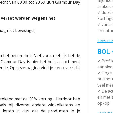
Bijenko
recht van 00.00 tot 23.59 uur! Glamour Day
artikele
✔
duizen
 verzet worden wegens het
korting
✔
vanaf 
og niet bevestigd!)
en natuu
Lees me
BOL 
m hebben ze het. Niet voor niets is het de
✔ P
rofi
Glamour Day is niet het hele assortiment
aanbied
nde. Op deze pagina vind je een overzicht
✔
Hoge k
huishou
veel me
✔
De act
en met z
errekend met de 20% korting. Hierdoor heb
op=op!
als bij diverse andere winkelketens en
letten is dus dat de producten in je