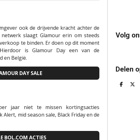
amgever ook de drijvende kracht achter de
Volg on
e netwerk slaagt Glamour erin om steeds
verkoop te binden. Er doen op dit moment
 Hierdoor is Glamour Day een van de
d en België.
Delen o
LAMOUR DAY SALE
D
D
E
E
L
E
E
L
N
er jaar niet te missen kortingsacties
 Alert, mid season sale, Black Friday en de
E BOL.COM ACTIES