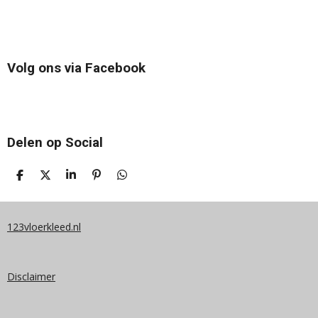
Volg ons via Facebook
Delen op Social
D
D
S
P
D
E
E
H
I
E
L
E
A
N
L
E
L
R
N
E
N
E
E
N
123vloerkleed.nl
N
Disclaimer