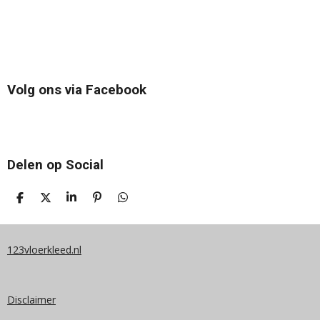
Volg ons via Facebook
Delen op Social
D
D
S
P
D
E
E
H
I
E
L
E
A
N
L
E
L
R
N
E
N
E
E
N
123vloerkleed.nl
N
Disclaimer