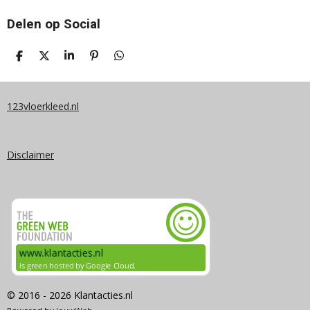
Delen op Social
D
D
S
P
D
E
E
H
I
E
L
E
A
N
L
E
L
R
N
E
N
E
E
N
123vloerkleed.nl
N
Disclaimer
© 2016 - 2026 Klantacties.nl