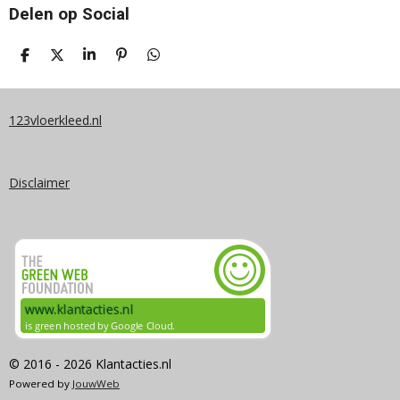
Delen op Social
D
D
S
P
D
E
E
H
I
E
L
E
A
N
L
E
L
R
N
E
N
E
E
N
123vloerkleed.nl
N
Disclaimer
© 2016 - 2026 Klantacties.nl
Powered by
JouwWeb