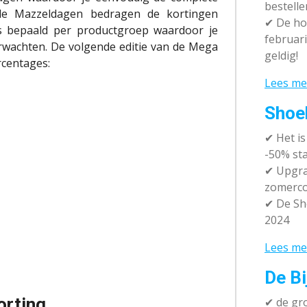
bestelle
 de Mazzeldagen bedragen de kortingen
✔
De hot
 is bepaald per productgroep waardoor je
februari
erwachten. De volgende editie van de Mega
geldig!
centages:
Lees me
Shoe
✔
Het i
-50% sta
✔ Upgra
zomerco
✔ De Sh
2024
Lees me
De Bi
orting
✔
de gro