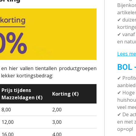
Bijenko
artikele
✔
duizen
korting
✔
vanaf 
en natuu
Lees me
BOL 
en hier vallen tientallen productgroepen
n lekker kortingsbedrag:
✔ P
rofi
aanbied
Prijs tijdens
✔
Hoge k
Korting (€)
Mazzeldagen (€)
huishou
veel me
8,00
2,00
✔
De act
en met z
12,00
3,00
op=op!
16,00
4,00