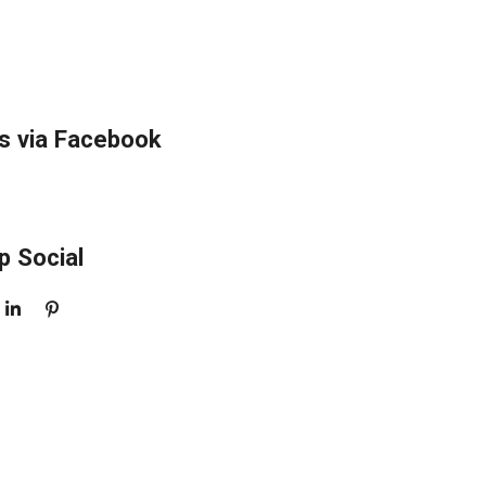
s via Facebook
p Social
S
P
H
I
A
N
R
N
E
E
N