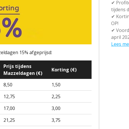
✔
Profit
tijdens
✔
Kortin
OP!
✔
Voorde
april 20
Lees me
zeldagen 15% afgeprijsd:
Prijs tijdens
Korting (€)
Mazzeldagen (€)
8,50
1,50
12,75
2,25
17,00
3,00
21,25
3,75