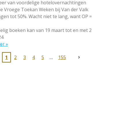
eer van voordelige hotelovernachtingen
 de Vroege Toekan Weken bij Van der Valk
gen tot 50%. Wacht niet te lang, want OP =
lig boeken kan van 19 maart tot en met 2
24
er »
1
2
3
4
5
155