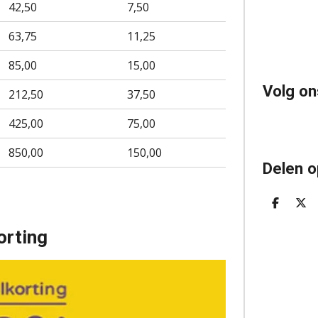
42,50
7,50
63,75
11,25
85,00
15,00
Volg on
212,50
37,50
425,00
75,00
850,00
150,00
Delen o
D
D
E
E
L
E
orting
E
L
N