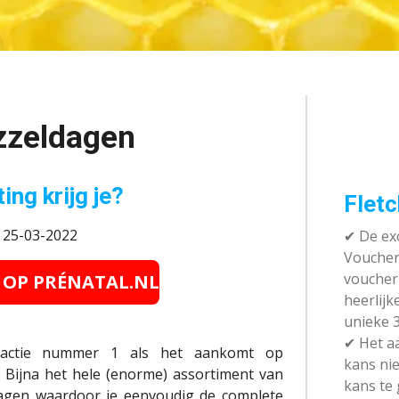
zeldagen
ing krijg je?
Fletc
: 25-03-2022
✔ De exc
Vouchera
voucher 
E OP PRÉNATAL.NL
heerlijk
unieke 3
✔
Het aa
pactie nummer 1 als het aankomt op
kans nie
. Bijna het hele (enorme) assortiment van
kans te
agen waardoor je eenvoudig de complete