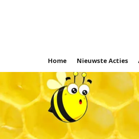
Ga
direct
naar
de
hoofdinhoud
Home
Nieuwste Acties