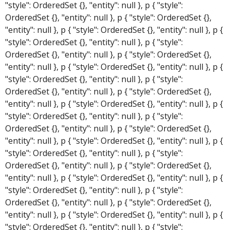
"style": OrderedSet {}, "entity": null }, p { "style":
OrderedSet {}, "entity": null }, p { "style": OrderedSet {},
"entity": null }, p { "style": OrderedSet {}, "entity": null }, p {
"style": OrderedSet {}, "entity": null }, p { "style":
OrderedSet {}, "entity": null }, p { "style": OrderedSet {},
"entity": null }, p { "style": OrderedSet {}, "entity": null }, p {
"style": OrderedSet {}, "entity": null }, p { "style":
OrderedSet {}, "entity": null }, p { "style": OrderedSet {},
"entity": null }, p { "style": OrderedSet {}, "entity": null }, p {
"style": OrderedSet {}, "entity": null }, p { "style":
OrderedSet {}, "entity": null }, p { "style": OrderedSet {},
"entity": null }, p { "style": OrderedSet {}, "entity": null }, p {
"style": OrderedSet {}, "entity": null }, p { "style":
OrderedSet {}, "entity": null }, p { "style": OrderedSet {},
"entity": null }, p { "style": OrderedSet {}, "entity": null }, p {
"style": OrderedSet {}, "entity": null }, p { "style":
OrderedSet {}, "entity": null }, p { "style": OrderedSet {},
"entity": null }, p { "style": OrderedSet {}, "entity": null }, p {
"style": OrderedSet {}, "entity": null }, p { "style":