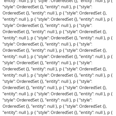
"entity": null }, p { "style": OrderedSet {}, "entity": null }, p {
"style": OrderedSet {}, "entity": null }, p { "style":
OrderedSet {}, "entity": null }, p { "style": OrderedSet {},
"entity": null }, p { "style": OrderedSet {}, "entity": null }, p {
"style": OrderedSet {}, "entity": null }, p { "style":
OrderedSet {}, "entity": null }, p { "style": OrderedSet {},
"entity": null }, p { "style": OrderedSet {}, "entity": null }, p {
"style": OrderedSet {}, "entity": null }, p { "style":
OrderedSet {}, "entity": null }, p { "style": OrderedSet {},
"entity": null }, p { "style": OrderedSet {}, "entity": null }, p {
"style": OrderedSet {}, "entity": null }, p { "style":
OrderedSet {}, "entity": null }, p { "style": OrderedSet {},
"entity": null }, p { "style": OrderedSet {}, "entity": null }, p {
"style": OrderedSet {}, "entity": null }, p { "style":
OrderedSet {}, "entity": null }, p { "style": OrderedSet {},
"entity": null }, p { "style": OrderedSet {}, "entity": null }, p {
"style": OrderedSet {}, "entity": null }, p { "style":
OrderedSet {}, "entity": null }, p { "style": OrderedSet {},
"entity": null }, p { "style": OrderedSet {}, "entity": null }, p {