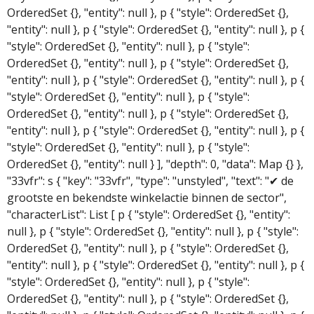
OrderedSet {}, "entity": null }, p { "style": OrderedSet {},
"entity": null }, p { "style": OrderedSet {}, "entity": null }, p {
"style": OrderedSet {}, "entity": null }, p { "style":
OrderedSet {}, "entity": null }, p { "style": OrderedSet {},
"entity": null }, p { "style": OrderedSet {}, "entity": null }, p {
"style": OrderedSet {}, "entity": null }, p { "style":
OrderedSet {}, "entity": null }, p { "style": OrderedSet {},
"entity": null }, p { "style": OrderedSet {}, "entity": null }, p {
"style": OrderedSet {}, "entity": null }, p { "style":
OrderedSet {}, "entity": null } ], "depth": 0, "data": Map {} },
"33vfr": s { "key": "33vfr", "type": "unstyled", "text": "✔ de
grootste en bekendste winkelactie binnen de sector",
"characterList": List [ p { "style": OrderedSet {}, "entity":
null }, p { "style": OrderedSet {}, "entity": null }, p { "style":
OrderedSet {}, "entity": null }, p { "style": OrderedSet {},
"entity": null }, p { "style": OrderedSet {}, "entity": null }, p {
"style": OrderedSet {}, "entity": null }, p { "style":
OrderedSet {}, "entity": null }, p { "style": OrderedSet {},