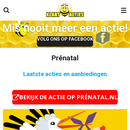
Ga
direct
naar
Mis nooit meer een actie!
de
hoofdinhoud
VOLG ONS OP FACEBOOK
Prénatal
Laatste acties en aanbiedingen
BEKIJK DE ACTIE OP PRÉNATAL.NL