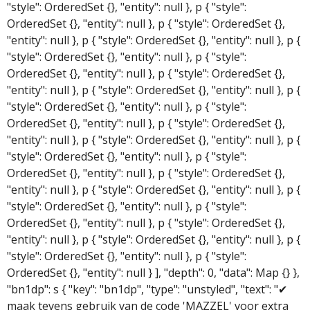
"style": OrderedSet {}, "entity": null }, p { "style":
OrderedSet {}, "entity": null }, p { "style": OrderedSet {},
"entity": null }, p { "style": OrderedSet {}, "entity": null }, p {
"style": OrderedSet {}, "entity": null }, p { "style":
OrderedSet {}, "entity": null }, p { "style": OrderedSet {},
"entity": null }, p { "style": OrderedSet {}, "entity": null }, p {
"style": OrderedSet {}, "entity": null }, p { "style":
OrderedSet {}, "entity": null }, p { "style": OrderedSet {},
"entity": null }, p { "style": OrderedSet {}, "entity": null }, p {
"style": OrderedSet {}, "entity": null }, p { "style":
OrderedSet {}, "entity": null }, p { "style": OrderedSet {},
"entity": null }, p { "style": OrderedSet {}, "entity": null }, p {
"style": OrderedSet {}, "entity": null }, p { "style":
OrderedSet {}, "entity": null }, p { "style": OrderedSet {},
"entity": null }, p { "style": OrderedSet {}, "entity": null }, p {
"style": OrderedSet {}, "entity": null }, p { "style":
OrderedSet {}, "entity": null } ], "depth": 0, "data": Map {} },
"bn1dp": s { "key": "bn1dp", "type": "unstyled", "text": "✔
maak tevens gebruik van de code 'MAZZEL' voor extra