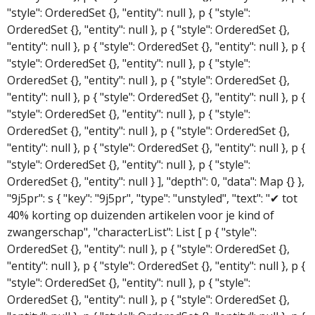
"style": OrderedSet {}, "entity": null }, p { "style":
OrderedSet {}, "entity": null }, p { "style": OrderedSet {},
"entity": null }, p { "style": OrderedSet {}, "entity": null }, p {
"style": OrderedSet {}, "entity": null }, p { "style":
OrderedSet {}, "entity": null }, p { "style": OrderedSet {},
"entity": null }, p { "style": OrderedSet {}, "entity": null }, p {
"style": OrderedSet {}, "entity": null }, p { "style":
OrderedSet {}, "entity": null }, p { "style": OrderedSet {},
"entity": null }, p { "style": OrderedSet {}, "entity": null }, p {
"style": OrderedSet {}, "entity": null }, p { "style":
OrderedSet {}, "entity": null } ], "depth": 0, "data": Map {} },
"9j5pr": s { "key": "9j5pr", "type": "unstyled", "text": "✔ tot
40% korting op duizenden artikelen voor je kind of
zwangerschap", "characterList": List [ p { "style":
OrderedSet {}, "entity": null }, p { "style": OrderedSet {},
"entity": null }, p { "style": OrderedSet {}, "entity": null }, p {
"style": OrderedSet {}, "entity": null }, p { "style":
OrderedSet {}, "entity": null }, p { "style": OrderedSet {},