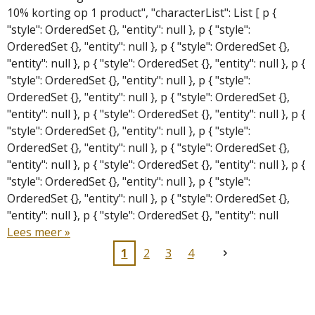
10% korting op 1 product", "characterList": List [ p {
"style": OrderedSet {}, "entity": null }, p { "style":
OrderedSet {}, "entity": null }, p { "style": OrderedSet {},
"entity": null }, p { "style": OrderedSet {}, "entity": null }, p {
"style": OrderedSet {}, "entity": null }, p { "style":
OrderedSet {}, "entity": null }, p { "style": OrderedSet {},
"entity": null }, p { "style": OrderedSet {}, "entity": null }, p {
"style": OrderedSet {}, "entity": null }, p { "style":
OrderedSet {}, "entity": null }, p { "style": OrderedSet {},
"entity": null }, p { "style": OrderedSet {}, "entity": null }, p {
"style": OrderedSet {}, "entity": null }, p { "style":
OrderedSet {}, "entity": null }, p { "style": OrderedSet {},
"entity": null }, p { "style": OrderedSet {}, "entity": null
Lees meer »
1
2
3
4