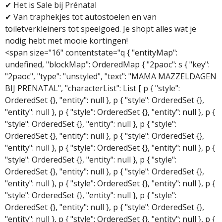
✔ Het is Sale bij Prénatal
✔
Van traphekjes tot autostoelen en van
toiletverkleiners tot speelgoed. Je shopt alles wat je
nodig hebt met mooie kortingen!
<span size="16" contentstate="q { "entityMap":
undefined, "blockMap": OrderedMap { "2paoc": s { "key":
"2paoc", "type": "unstyled", "text": "MAMA MAZZELDAGEN
BIJ PRENATAL", "characterList": List [ p { "style":
OrderedSet {}, "entity": null }, p { "style": OrderedSet {},
"entity": null }, p { "style": OrderedSet {}, "entity": null }, p {
"style": OrderedSet {}, "entity": null }, p { "style":
OrderedSet {}, "entity": null }, p { "style": OrderedSet {},
"entity": null }, p { "style": OrderedSet {}, "entity": null }, p {
"style": OrderedSet {}, "entity": null }, p { "style":
OrderedSet {}, "entity": null }, p { "style": OrderedSet {},
"entity": null }, p { "style": OrderedSet {}, "entity": null }, p {
"style": OrderedSet {}, "entity": null }, p { "style":
OrderedSet {}, "entity": null }, p { "style": OrderedSet {},
"entity": null }, p { "style": OrderedSet {}, "entity": null }, p {