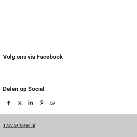
Volg ons via Facebook
Delen op Social
D
D
S
P
D
E
E
H
I
E
L
E
A
N
L
E
L
R
N
E
N
E
E
N
123vloerkleed.nl
N