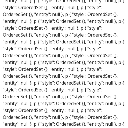
"entity": null }, p { "style": OrderedSet {}, "entity": null }, p {
"style": OrderedSet {}, "entity": null }, p { "style":
OrderedSet {}, "entity": null }, p { "style": OrderedSet {},
"entity": null }, p { "style": OrderedSet {}, "entity": null }, p {
"style": OrderedSet {}, "entity": null }, p { "style":
OrderedSet {}, "entity": null }, p { "style": OrderedSet {},
"entity": null }, p { "style": OrderedSet {}, "entity": null }, p {
"style": OrderedSet {}, "entity": null }, p { "style":
OrderedSet {}, "entity": null }, p { "style": OrderedSet {},
"entity": null }, p { "style": OrderedSet {}, "entity": null }, p {
"style": OrderedSet {}, "entity": null }, p { "style":
OrderedSet {}, "entity": null }, p { "style": OrderedSet {},
"entity": null }, p { "style": OrderedSet {}, "entity": null }, p {
"style": OrderedSet {}, "entity": null }, p { "style":
OrderedSet {}, "entity": null }, p { "style": OrderedSet {},
"entity": null }, p { "style": OrderedSet {}, "entity": null }, p {
"style": OrderedSet {}, "entity": null }, p { "style":
OrderedSet {}, "entity": null }, p { "style": OrderedSet {},
"entity": null }, p { "style": OrderedSet {}, "entity": null }, p {