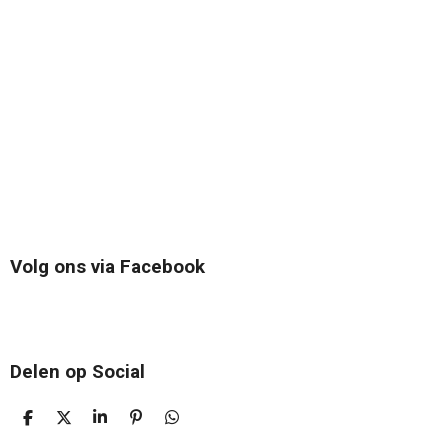
Volg ons via Facebook
Delen op Social
D
D
S
P
D
E
E
H
I
E