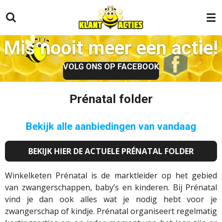
Ga
direct
naar
Mis nooit meer een actie!
de
hoofdinhoud
VOLG ONS OP FACEBOOK
Prénatal folder
Bekijk alle aanbiedingen van vandaag
BEKIJK HIER DE ACTUELE PRÉNATAL FOLDER
Winkelketen Prénatal is de marktleider op het gebied
van zwangerschappen, baby’s en kinderen. Bij Prénatal
vind je dan ook alles wat je nodig hebt voor je
zwangerschap of kindje. Prénatal organiseert regelmatig