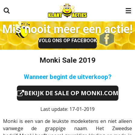
Ga
direct
naar
Mis nooit meer een actie!
de
hoofdinhoud
VOLG ONS OP FACEBOOK
Monki Sale 2019
Wanneer begint de uitverkoop?
BEKIJK DE SALE OP MONKI.COM
Last update: 17-01-2019
Monki
is een van de leukste modeketens en niet alleen
vanwege de grappige naam. Het Zweedse