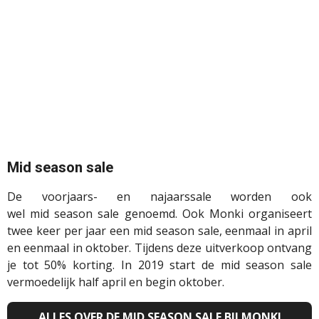
Mid
season
sale
De voorjaars- en
najaarssale
worden ook
wel
mid
season
sale genoemd. Ook
Monki
organiseert
twee keer per jaar een
mid
season
sale, eenmaal in april
en eenmaal in oktober. Tijdens deze uitverkoop
ontvang
je tot 50% korting. In 2019 start de
mid
season
sale
vermoedelijk half april en begin oktober.
ALLES OVER DE MID SEASON SALE BIJ MONKI