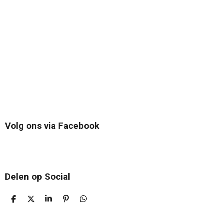
Volg ons via Facebook
Delen op Social
D
D
S
P
D
E
E
H
I
E