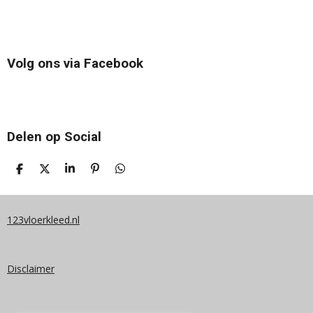
Volg ons via Facebook
Delen op Social
D
D
S
P
D
E
E
H
I
E
L
E
A
N
L
E
L
R
N
E
N
E
E
N
123vloerkleed.nl
N
Disclaimer