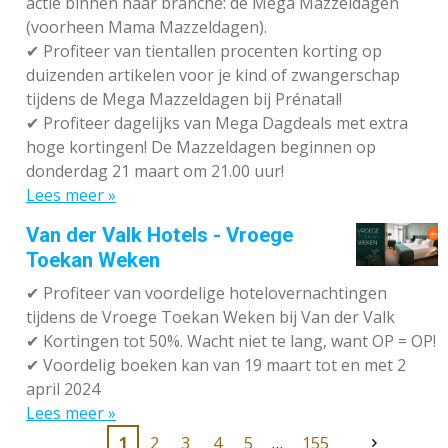
actie binnen haar branche: de Mega Mazzeldagen
(voorheen Mama Mazzeldagen).
✔
Profiteer van tientallen procenten korting op
duizenden artikelen voor je kind of zwangerschap
tijdens de Mega Mazzeldagen bij Prénatal!
✔
Profiteer dagelijks van Mega Dagdeals met extra
hoge kortingen! De Mazzeldagen beginnen op
donderdag 21 maart om 21.00 uur!
Lees meer »
Van der Valk Hotels - Vroege
Toekan Weken
✔
Profiteer van voordelige hotelovernachtingen
tijdens de Vroege Toekan Weken bij Van der Valk
✔
Kortingen tot 50%. Wacht niet te lang, want OP = OP!
✔
Voordelig boeken kan van 19 maart tot en met 2
april 2024
Lees meer »
1
2
3
4
5
155