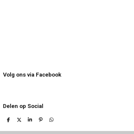
Volg ons via Facebook
Delen op Social
D
D
S
P
D
E
E
H
I
E
L
E
A
N
L