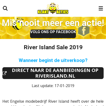
Ga
direct
naar
Mis nooit meer een actie!
de
hoofdinhoud
VOLG ONS OP FACEBOOK
River Island Sale 2019
Wanneer begint de uitverkoop?
DIRECT NAAR DE AANBIEDINGEN OP
RIVERISLAND.NL
Last update: 17-01-2019
Het Engelse modebedrijf River Island heeft over de hele