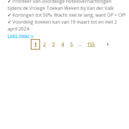
✔
Profiteer van voordelige hotelovernachtingen
tijdens de Vroege Toekan Weken bij Van der Valk
✔
Kortingen tot 50%. Wacht niet te lang, want OP = OP!
✔
Voordelig boeken kan van 19 maart tot en met 2
april 2024
Lees meer »
1
2
3
4
5
155