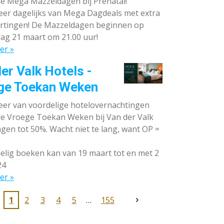
de Mega Mazzeldagen bij Prénatal!
eer dagelijks van Mega Dagdeals met extra
rtingen! De Mazzeldagen beginnen op
ag 21 maart om 21.00 uur!
er »
er Valk Hotels -
ge Toekan Weken
eer van voordelige hotelovernachtingen
 de Vroege Toekan Weken bij Van der Valk
gen tot 50%. Wacht niet te lang, want OP =
lig boeken kan van 19 maart tot en met 2
24
er »
1
2
3
4
5
155