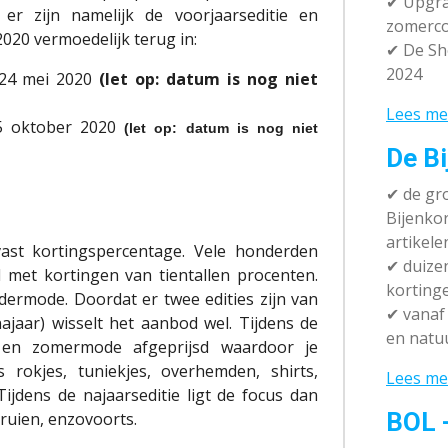
✔ Upgra
er zijn namelijk de voorjaarseditie en
zomerco
2020 vermoedelijk terug in:
✔ De Sh
2024
 24 mei 2020
(let op: datum is nog niet
Lees me
5 oktober 2020
(let op: datum is nog niet
De Bi
✔
de gro
Bijenko
artikele
ast kortingspercentage. Vele honderden
✔
duizen
d met kortingen van tientallen procenten.
korting
dermode. Doordat er twee edities zijn van
✔
vanaf 
jaar) wisselt het aanbod wel. Tijdens de
en natuu
e- en zomermode afgeprijsd waardoor je
s rokjes, tuniekjes, overhemden, shirts,
Lees me
Tijdens de najaarseditie ligt de focus dan
BOL 
truien, enzovoorts.