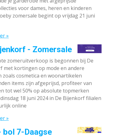
de je garderobe met afgeprijsde
llecties voor dames, heren en kinderen
oeby zomersale begint op vrijdag 21 juni
er »
jenkorf - Zomersale
te zomeruitverkoop is begonnen bij De
rf met kortingen op mode en andere
n zoals cosmetica en woonartikelen
den items zijn afgeprijsd, profiteer van
en tot wel 50% op absolute topmerken
dinsdag 18 juni 2024 in De Bijenkorf filialen
rlijk online
er »
- bol 7-Daagse