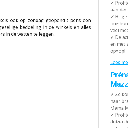
✔ P
rofi
aanbied
✔
Hoge k
inkels ook op zondag geopend tijdens een
huishou
ezellige bedoeling in de winkels en alles
veel me
s in de watten te leggen.
✔
De act
en met z
op=op!
Lees me
Prén
Mazz
✔
Ze kom
haar br
Mama M
✔
Profit
duizend