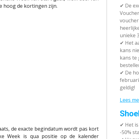
✔ De exc
e hoog de kortingen zijn.
Vouchera
voucher 
heerlijk
unieke 3
✔
Het aa
kans nie
kans te
bestelle
✔
De hot
februari
geldig!
Lees me
Shoe
✔
Het i
aats, de exacte begindatum wordt pas kort
-50% sta
ke Week is qua positie op de kalender