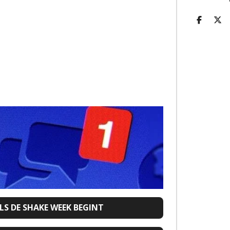
D
D
E
E
L
E
E
L
N
S DE SHAKE WEEK BEGINT