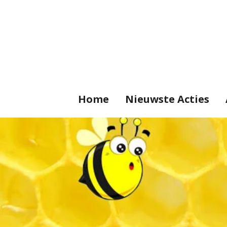
Ga
direct
naar
de
hoofdinhoud
Home
Nieuwste Acties