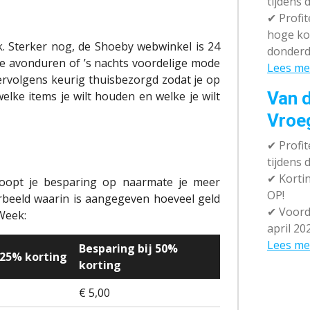
tijdens 
✔
Profit
hoge ko
k. Sterker nog, de Shoeby webwinkel is 24
donderd
e avonduren of ’s nachts voordelige mode
Lees me
vervolgens keurig thuisbezorgd zodat je op
Van d
elke items je wilt houden en welke je wilt
Vroe
✔
Profit
tijdens
✔
Kortin
 loopt je besparing op naarmate je meer
OP!
rbeeld waarin is aangegeven hoeveel geld
✔
Voorde
Week:
april 20
Lees me
Besparing bij 50%
 25% korting
korting
€ 5,00