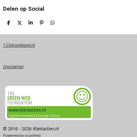
Delen op Social
D
D
S
P
D
E
E
H
I
E
L
E
A
N
L
E
L
R
N
E
N
E
E
N
123vloerkleed.nl
N
Disclaimer
© 2016 - 2026 Klantacties.nl
Powered by
JouwWeb