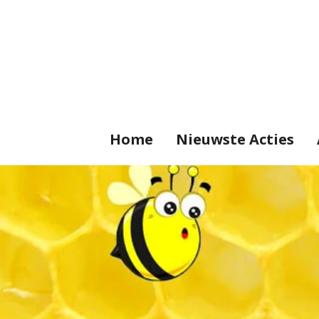
Ga
direct
naar
de
hoofdinhoud
Home
Nieuwste Acties