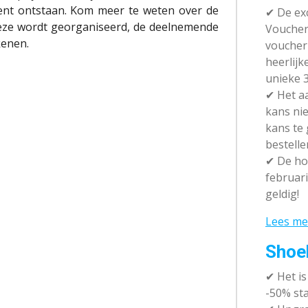
rrent ontstaan. Kom meer te weten over de
✔ De exc
eze wordt georganiseerd, de deelnemende
Vouchera
kenen.
voucher 
heerlijk
unieke 3
✔
Het aa
kans nie
kans te
bestelle
✔
De hot
februari
geldig!
Lees me
Shoe
✔
Het i
-50% sta