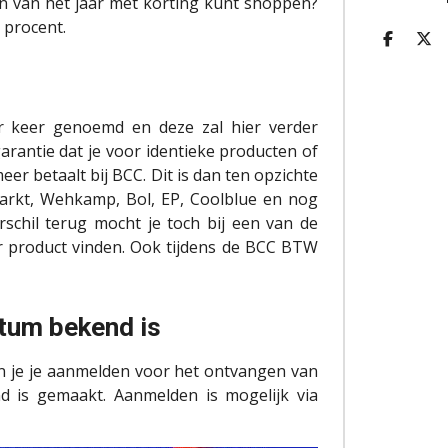
gen van het jaar met korting kunt shoppen?
g procent.
D
D
E
E
L
E
E
L
N
ar keer genoemd en deze zal hier verder
arantie dat je voor identieke producten of
meer betaalt bij BCC. Dit is dan ten opzichte
arkt, Wehkamp, Bol, EP, Coolblue en nog
erschil terug mocht je toch bij een van de
 product vinden. Ook tijdens de BCC BTW
tum bekend is
an je je aanmelden voor het ontvangen van
 is gemaakt. Aanmelden is mogelijk via