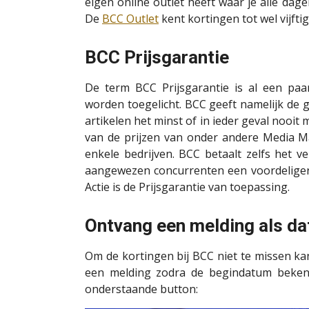
eigen online outlet heeft waar je alle da
De
BCC Outlet
kent kortingen tot wel vijfti
BCC Prijsgarantie
De term BCC Prijsgarantie is al een pa
worden toegelicht. BCC geeft namelijk de g
artikelen het minst of in ieder geval nooit 
van de prijzen van onder andere Media M
enkele bedrijven. BCC betaalt zelfs het v
aangewezen concurrenten een voordeliger
Actie is de Prijsgarantie van toepassing.
Ontvang een melding als da
Om de kortingen bij BCC niet te missen k
een melding zodra de begindatum bekend
onderstaande button: