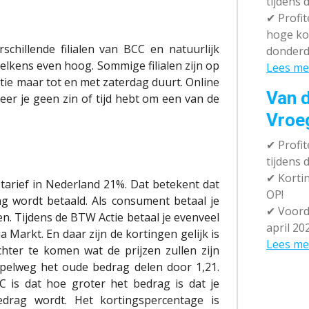
tijdens 
✔
Profit
hoge ko
schillende filialen van BCC en natuurlijk
donderd
 telkens even hoog. Sommige filialen zijn op
Lees me
ie maar tot en met zaterdag duurt. Online
Van d
neer je geen zin of tijd hebt om een van de
Vroe
✔
Profit
tijdens
✔
Kortin
arief in Nederland 21%. Dat betekent dat
OP!
ng wordt betaald. Als consument betaal je
✔
Voorde
en. Tijdens de BTW Actie betaal je evenveel
april 20
 Markt. En daar zijn de kortingen gelijk is
Lees me
ter te komen wat de prijzen zullen zijn
mpelweg het oude bedrag delen door 1,21.
 is dat hoe groter het bedrag is dat je
edrag wordt. Het kortingspercentage is