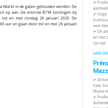
✔ P
rofi
a Markt in de gaten gehouden worden. De
aanbied
isch op aan. De enorme BTW kortingen bij
✔
Hoge k
 tot en met zondag 26 januari 2020. De
huishou
.00 uur en gaan door tot en met 26 januari
veel me
✔
De act
en met z
op=op!
Lees me
Prén
Mazz
✔
Ze kom
haar br
Mama M
✔
Profit
duizend