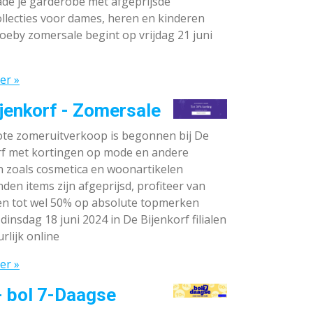
de je garderobe met afgeprijsde
llecties voor dames, heren en kinderen
oeby zomersale begint op vrijdag 21 juni
er »
jenkorf - Zomersale
te zomeruitverkoop is begonnen bij De
rf met kortingen op mode en andere
n zoals cosmetica en woonartikelen
den items zijn afgeprijsd, profiteer van
en tot wel 50% op absolute topmerken
dinsdag 18 juni 2024 in De Bijenkorf filialen
rlijk online
er »
- bol 7-Daagse