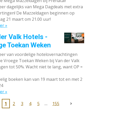
de Mega Mazzeldagen bij Prénatal!
eer dagelijks van Mega Dagdeals met extra
rtingen! De Mazzeldagen beginnen op
ag 21 maart om 21.00 uur!
er »
er Valk Hotels -
ge Toekan Weken
eer van voordelige hotelovernachtingen
 de Vroege Toekan Weken bij Van der Valk
gen tot 50%. Wacht niet te lang, want OP =
lig boeken kan van 19 maart tot en met 2
24
er »
1
2
3
4
5
155