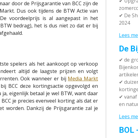
✔ Upgra
maar door de Prijsgarantie van BCC zijn de
zomerco
ia Markt. Dus ook tijdens de BTW Actie van
✔ De Sh
De voordeelprijs is al aangepast in het
2024
BTW bedrag), het is dus niet zo dat er bij
afgehaald.
Lees me
De Bi
✔
de gro
tste spelers als het aankoopt op verkoop
Bijenko
deert altijd de laagste prijzen en volgt
artikele
urrenten. Ook wanneer er bij
Media Markt
✔
duizen
 bij BCC deze kortingsactie opgevolgd en
korting
ja, eigenlijk betaal je wel BTW, want daar
✔
vanaf 
 BCC je precies evenveel korting als dat er
en natuu
worden. Dankzij de Prijsgarantie zal je
Lees me
BOL 