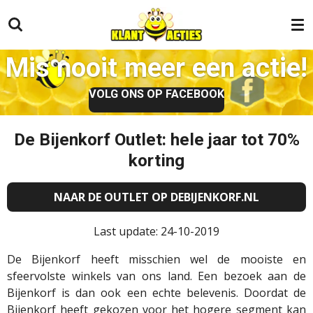
Ga
direct
naar
Mis nooit meer een actie!
de
hoofdinhoud
VOLG ONS OP FACEBOOK
De Bijenkorf Outlet: hele jaar tot 70%
korting
NAAR DE OUTLET OP DEBIJENKORF.NL
Last update: 24-10-2019
De Bijenkorf heeft misschien wel de mooiste en
sfeervolste winkels van ons land. Een bezoek aan de
Bijenkorf is dan ook een echte belevenis. Doordat de
Bijenkorf heeft gekozen voor het hogere segment kan