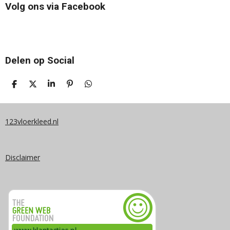
Volg ons via Facebook
Delen op Social
D
D
S
P
D
E
E
H
I
E
L
E
A
N
L
E
L
R
N
E
N
E
E
N
123vloerkleed.nl
N
Disclaimer