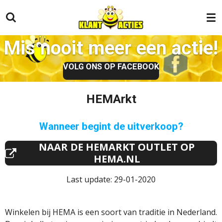
Ga
direct
naar
Mis nooit meer een actie!
de
hoofdinhoud
VOLG ONS OP FACEBOOK
HEMArkt
Wanneer begint de uitverkoop?
NAAR DE HEMARKT OUTLET OP
HEMA.NL
Last update: 29-01-2020
Winkelen bij HEMA is een soort van traditie in Nederland.