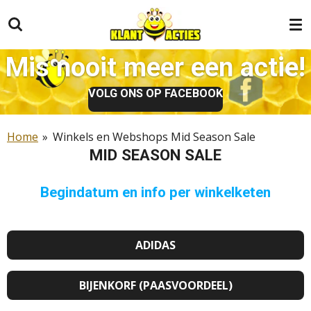
Ga
direct
naar
Mis nooit meer een actie!
de
hoofdinhoud
VOLG ONS OP FACEBOOK
Home
»
Winkels en Webshops Mid Season Sale
MID SEASON SALE
Begindatum en info per winkelketen
ADIDAS
BIJENKORF (PAASVOORDEEL)