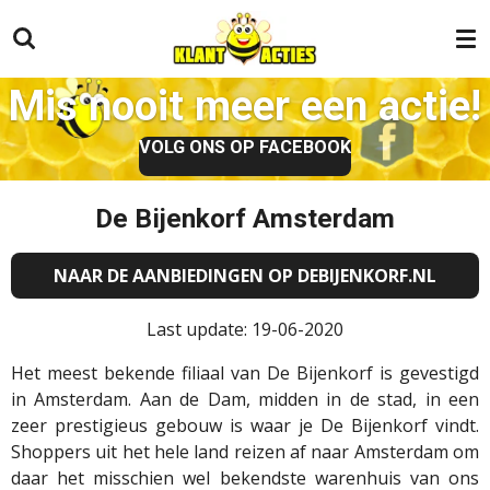
Ga
direct
naar
Mis nooit meer een actie!
de
hoofdinhoud
VOLG ONS OP FACEBOOK
De Bijenkorf Amsterdam
NAAR DE AANBIEDINGEN OP DEBIJENKORF.NL
Last update: 19-06-2020
Het meest bekende filiaal van De Bijenkorf is gevestigd
in Amsterdam. Aan de Dam, midden in de stad, in een
zeer prestigieus gebouw is waar je De Bijenkorf vindt.
Shoppers uit het hele land reizen af naar Amsterdam om
daar het misschien wel bekendste warenhuis van ons