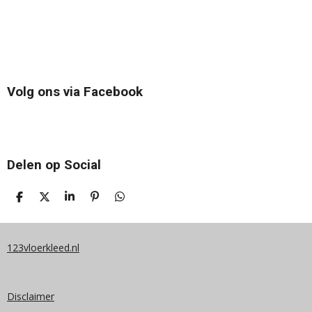
Volg ons via Facebook
Delen op Social
D
D
S
P
D
E
E
H
I
E
L
E
A
N
L
E
L
R
N
E
N
E
E
N
123vloerkleed.nl
N
Disclaimer