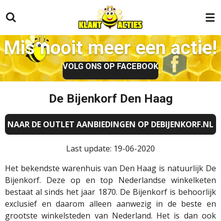
Ga
direct
naar
Mis nooit meer een actie!
de
hoofdinhoud
VOLG ONS OP FACEBOOK
De Bijenkorf Den Haag
NAAR DE OUTLET AANBIEDINGEN OP DEBIJENKORF.NL
Last update: 19-06-2020
Het bekendste warenhuis van Den Haag is natuurlijk De
Bijenkorf. Deze op en top Nederlandse winkelketen
bestaat al sinds het jaar 1870. De Bijenkorf is behoorlijk
exclusief en daarom alleen aanwezig in de beste en
grootste winkelsteden van Nederland. Het is dan ook