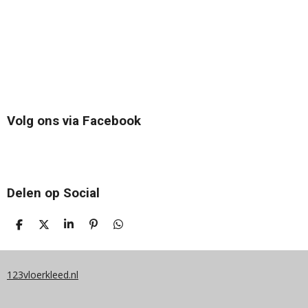
Volg ons via Facebook
Delen op Social
D
D
S
P
D
E
E
H
I
E
L
E
A
N
L
E
L
R
N
E
N
E
E
N
123vloerkleed.nl
N