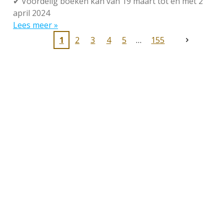
✔
Voordelig boeken kan van 19 maart tot en met 2
april 2024
Lees meer »
1
2
3
4
5
155