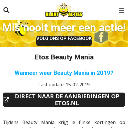
Ga
direct
naar
Mis nooit meer een actie!
de
hoofdinhoud
VOLG ONS OP FACEBOOK
Etos Beauty Mania
Wanneer weer Beauty Mania in 2019?
Last update: 15-02-2019
DIRECT NAAR DE AANBIEDINGEN OP
ETOS.NL
Tijdens Beauty Mania krijg je flinke kortingen op