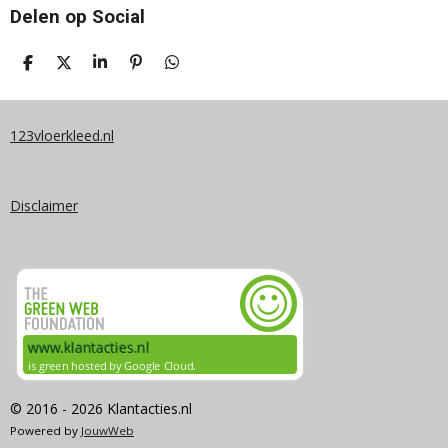
Delen op Social
D
D
S
P
D
E
E
H
I
E
L
E
A
N
L
E
L
R
N
E
N
E
E
N
123vloerkleed.nl
N
Disclaimer
© 2016 - 2026 Klantacties.nl
Powered by
JouwWeb