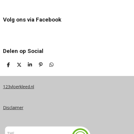
Volg ons via Facebook
Delen op Social
D
D
S
P
D
E
E
H
I
E
L
E
A
N
L
E
L
R
N
E
N
E
E
N
123vloerkleed.nl
N
Disclaimer