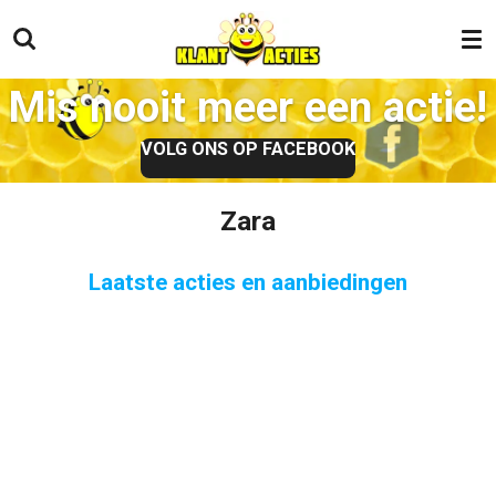
Ga
direct
naar
Mis nooit meer een actie!
de
hoofdinhoud
VOLG ONS OP FACEBOOK
Zara
Laatste acties en aanbiedingen