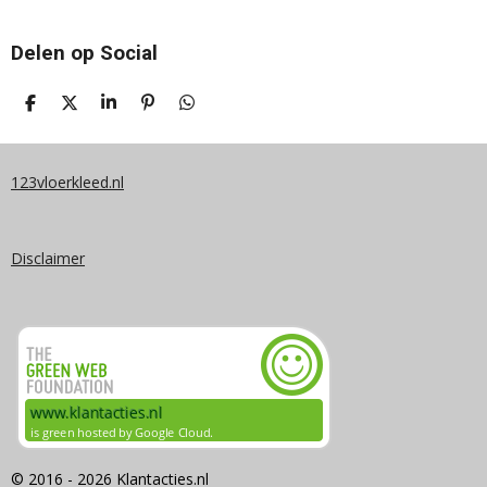
Delen op Social
D
D
S
P
D
E
E
H
I
E
L
E
A
N
L
E
L
R
N
E
N
E
E
N
123vloerkleed.nl
N
Disclaimer
© 2016 - 2026 Klantacties.nl