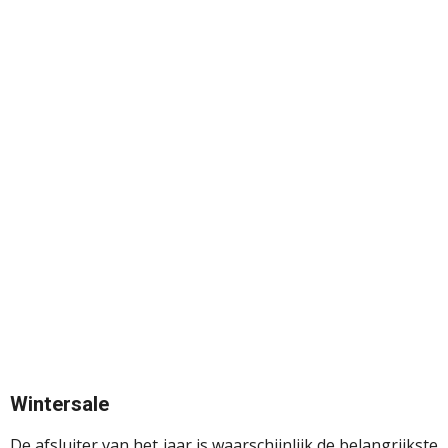
Wintersale
De afsluiter van het jaar is waarschijnlijk de belangrijkste