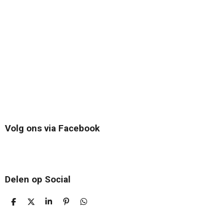
Volg ons via Facebook
Delen op Social
D
D
S
P
D
E
E
H
I
E