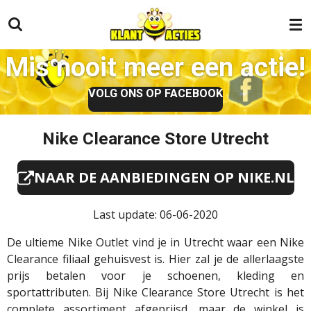
Ga
direct
naar
Mis nooit meer een actie!
de
hoofdinhoud
VOLG ONS OP FACEBOOK
Nike Clearance Store Utrecht
NAAR DE AANBIEDINGEN OP NIKE.NL
Last update: 06-06-2020
De ultieme Nike Outlet vind je in Utrecht waar een Nike
Clearance filiaal gehuisvest is. Hier zal je de allerlaagste
prijs betalen voor je schoenen, kleding en
sportattributen. Bij Nike Clearance Store Utrecht is het
complete assortiment afgeprijsd, maar de winkel is