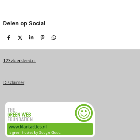
Delen op Social
D
D
S
P
D
E
E
H
I
E
L
E
A
N
L
E
L
R
N
E
N
E
E
N
123vloerkleed.nl
N
Disclaimer