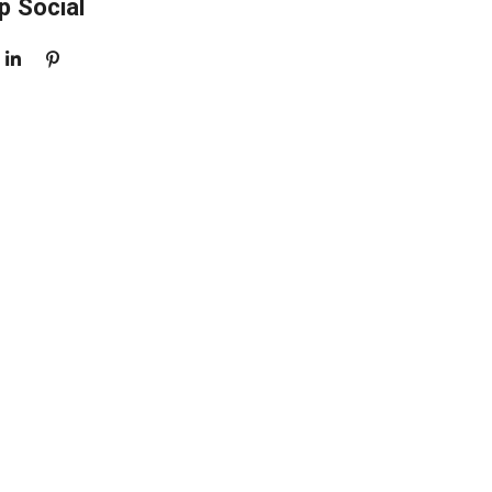
p Social
S
P
H
I
A
N
R
N
E
E
N