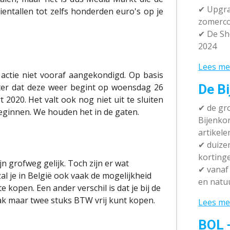
✔ Upgra
tientallen tot zelfs honderden euro's op je
zomerco
✔ De Sh
2024
Lees me
actie niet vooraf aangekondigd. Op basis
ter dat deze weer begint op woensdag 26
De Bi
 2020. Het valt ook nog niet uit te sluiten
✔
de gro
beginnen. We houden het in de gaten.
Bijenko
artikele
✔
duizen
korting
n grofweg gelijk. Toch zijn er wat
✔
vanaf 
al je in België ook vaak de mogelijkheid
en natuu
kopen. Een ander verschil is dat je bij de
ak maar twee stuks BTW vrij kunt kopen.
Lees me
BOL 