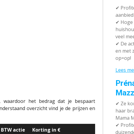
✔ P
rofi
aanbied
✔
Hoge k
huishou
veel me
✔
De act
en met z
op=op!
Lees me
Prén
Mazz
jk, waardoor het bedrag dat je bespaart
✔
Ze kom
derstaand overzicht vind je de prijzen en
haar br
Mama M
✔
Profit
s BTW actie
Korting in €
duizend