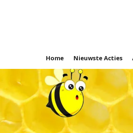
Ga
direct
naar
de
hoofdinhoud
Home
Nieuwste Acties