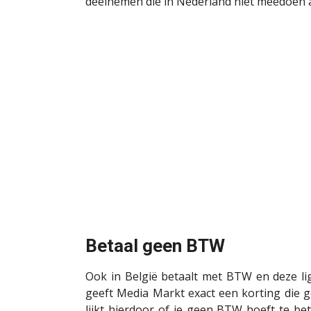
deelnemen die in Nederland niet meedoen 
Betaal geen BTW
Ook in België betaalt met BTW en deze li
geeft Media Markt exact een korting die g
lijkt hierdoor of je geen BTW hoeft te be