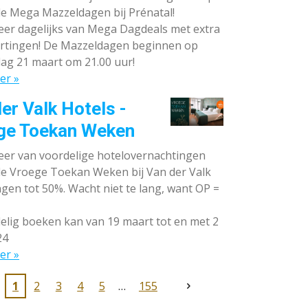
de Mega Mazzeldagen bij Prénatal!
eer dagelijks van Mega Dagdeals met extra
rtingen! De Mazzeldagen beginnen op
ag 21 maart om 21.00 uur!
er »
er Valk Hotels -
ge Toekan Weken
eer van voordelige hotelovernachtingen
 de Vroege Toekan Weken bij Van der Valk
gen tot 50%. Wacht niet te lang, want OP =
lig boeken kan van 19 maart tot en met 2
24
er »
1
2
3
4
5
155