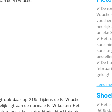
aan de BTW actie.
✔ De exc
Vouchera
voucher 
heerlijk
unieke 3
✔
Het aa
kans nie
kans te
bestelle
✔
De hot
februari
geldig!
Lees me
Shoe
gt ook daar op 21%. Tijdens de BTW actie
✔
Het i
elijk ligt aan de normale BTW kosten. Het
-50% sta
talen, maar het is dus Media Markt die de