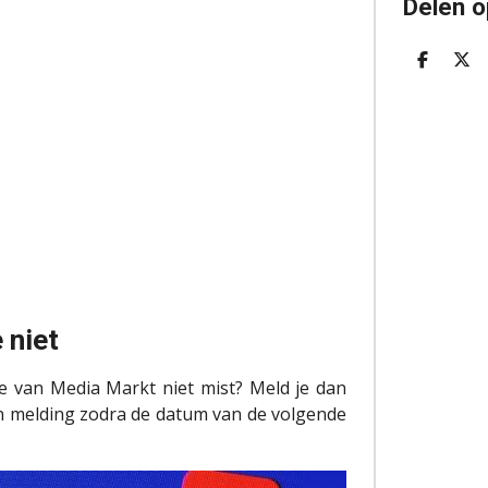
Delen o
D
D
E
E
L
E
E
L
N
 niet
tie van Media Markt niet mist? Meld je dan
n melding zodra de datum van de volgende