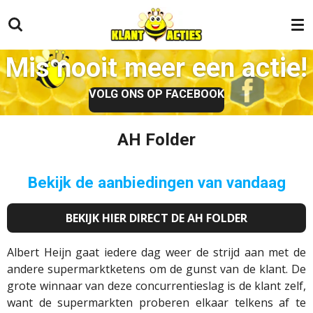
Ga
direct
naar
Mis nooit meer een actie!
de
hoofdinhoud
VOLG ONS OP FACEBOOK
AH Folder
Bekijk de aanbiedingen van vandaag
BEKIJK HIER DIRECT DE AH FOLDER
Albert Heijn gaat iedere dag weer de strijd aan met de
andere supermarktketens om de gunst van de klant. De
grote winnaar van deze concurrentieslag is de klant zelf,
want de supermarkten proberen elkaar telkens af te