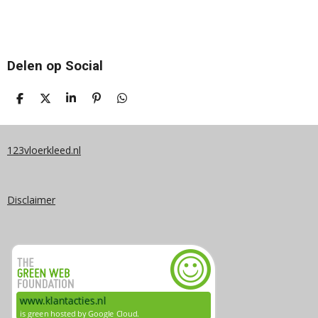
Delen op Social
D
D
S
P
D
E
E
H
I
E
L
E
A
N
L
E
L
R
N
E
N
E
E
N
123vloerkleed.nl
N
Disclaimer