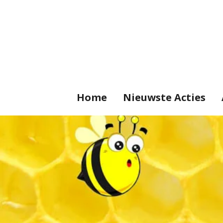
Ga
direct
naar
de
hoofdinhoud
Home
Nieuwste Acties